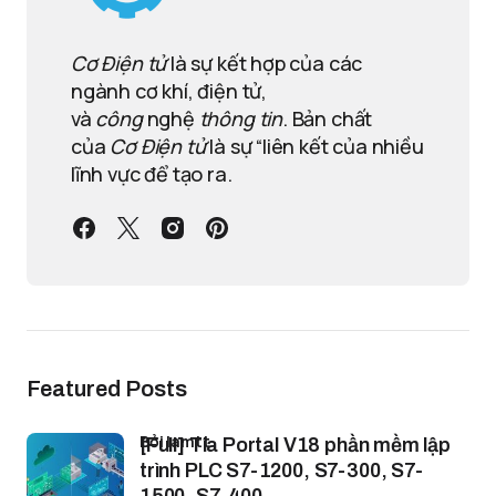
Cơ Điện tử
là sự kết hợp của các
ngành cơ khí, điện tử,
và
công
nghệ
thông tin
. Bản chất
của
Cơ Điện tử
là sự “liên kết của nhiều
lĩnh vực để tạo ra.
Featured Posts
bởi lamtt
[Full] Tia Portal V18 phần mềm lập
trình PLC S7-1200, S7-300, S7-