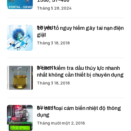
1500, S7-400
Tháng 5 28, 2024
bởi lamtt
10 yếu tố nguy hiểm gây tai nạn điện
giật
Tháng 3 18, 2018
bởi lamtt
3 cách kiểm tra dầu thủy lực nhanh
nhất không cần thiết bị chuyên dụng
Tháng 3 18, 2018
bởi lamtt
5+ các loại cảm biến nhiệt độ thông
dụng
Tháng mười một 2, 2016