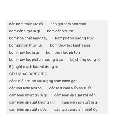
bán bơm thủy lực cũ
báo giá bơm hóa chất
bơm cánh gạt là gì
bơm cánh trượt
bơm hóa chất bằng tay
bơm piston hướng trục
bơm piston thủy lực
bơm thủy lực bánh răng
bơm thủy lực là gì
bơm thủy lực piston
bơm thủy lực piston hướng trục
bộ chống dòng rò
Bộ ngắt mạch bảo vệ dòng rò
CPU 1214C DC/DC/DC
cách điều chỉnh lưu lượng bơm cánh gạt
các loại bơm piston
các loại cảm biến áp suất
cảm biến nhiệt độ là gì
cảm biến áp suất khí nén
cảm biến áp suất không khí
cảm biến áp suất là gì
cảm biến áp suất nước
cấu tạo cảm biến nhiệt độ