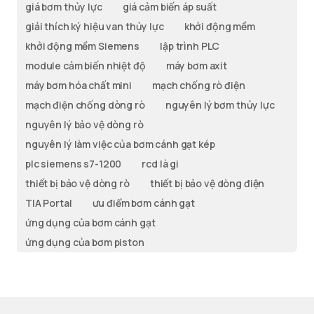
giá bơm thủy lực
giá cảm biến áp suất
giải thích ký hiệu van thủy lực
khởi động mềm
khởi động mềm Siemens
lập trình PLC
module cảm biến nhiệt độ
máy bơm axit
máy bơm hóa chất mini
mạch chống rò điện
mạch điện chống dòng rò
nguyên lý bơm thủy lực
nguyên lý bảo vệ dòng rò
nguyên lý làm việc của bơm cánh gạt kép
plc siemens s7-1200
rcd là gi
thiết bị bảo vệ dòng rò
thiết bị bảo vệ dòng điện
TIA Portal
ưu điểm bơm cánh gạt
ứng dụng của bơm cánh gạt
ứng dụng của bơm piston