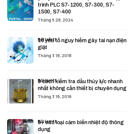
trình PLC S7-1200, S7-300, S7-
1500, S7-400
Tháng 5 28, 2024
bởi lamtt
10 yếu tố nguy hiểm gây tai nạn điện
giật
Tháng 3 18, 2018
bởi lamtt
3 cách kiểm tra dầu thủy lực nhanh
nhất không cần thiết bị chuyên dụng
Tháng 3 18, 2018
bởi lamtt
5+ các loại cảm biến nhiệt độ thông
dụng