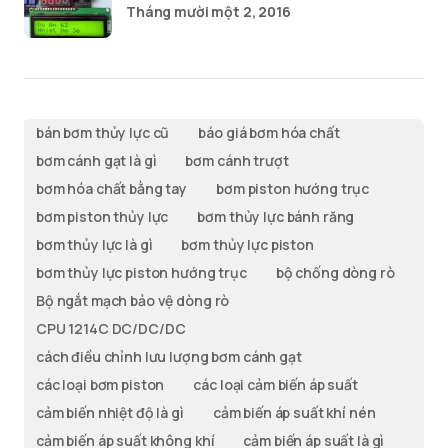
Tháng mười một 2, 2016
bán bơm thủy lực cũ
báo giá bơm hóa chất
bơm cánh gạt là gì
bơm cánh trượt
bơm hóa chất bằng tay
bơm piston hướng trục
bơm piston thủy lực
bơm thủy lực bánh răng
bơm thủy lực là gì
bơm thủy lực piston
bơm thủy lực piston hướng trục
bộ chống dòng rò
Bộ ngắt mạch bảo vệ dòng rò
CPU 1214C DC/DC/DC
cách điều chỉnh lưu lượng bơm cánh gạt
các loại bơm piston
các loại cảm biến áp suất
cảm biến nhiệt độ là gì
cảm biến áp suất khí nén
cảm biến áp suất không khí
cảm biến áp suất là gì