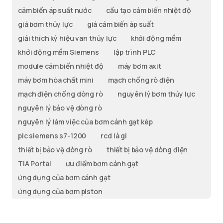
cảm biến áp suất nước
cấu tạo cảm biến nhiệt độ
giá bơm thủy lực
giá cảm biến áp suất
giải thích ký hiệu van thủy lực
khởi động mềm
khởi động mềm Siemens
lập trình PLC
module cảm biến nhiệt độ
máy bơm axit
máy bơm hóa chất mini
mạch chống rò điện
mạch điện chống dòng rò
nguyên lý bơm thủy lực
nguyên lý bảo vệ dòng rò
nguyên lý làm việc của bơm cánh gạt kép
plc siemens s7-1200
rcd là gi
thiết bị bảo vệ dòng rò
thiết bị bảo vệ dòng điện
TIA Portal
ưu điểm bơm cánh gạt
ứng dụng của bơm cánh gạt
ứng dụng của bơm piston