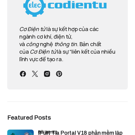
Cơ Điện tử
là sự kết hợp của các
ngành cơ khí, điện tử,
và
công
nghệ
thông tin
. Bản chất
của
Cơ Điện tử
là sự “liên kết của nhiều
lĩnh vực để tạo ra.
Featured Posts
bởi lamtt
[Full] Tia Portal V18 phần mềm lập