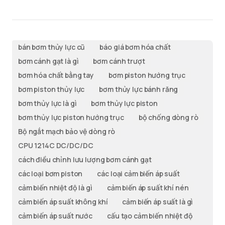
bán bơm thủy lực cũ
báo giá bơm hóa chất
bơm cánh gạt là gì
bơm cánh trượt
bơm hóa chất bằng tay
bơm piston hướng trục
bơm piston thủy lực
bơm thủy lực bánh răng
bơm thủy lực là gì
bơm thủy lực piston
bơm thủy lực piston hướng trục
bộ chống dòng rò
Bộ ngắt mạch bảo vệ dòng rò
CPU 1214C DC/DC/DC
cách điều chỉnh lưu lượng bơm cánh gạt
các loại bơm piston
các loại cảm biến áp suất
cảm biến nhiệt độ là gì
cảm biến áp suất khí nén
cảm biến áp suất không khí
cảm biến áp suất là gì
cảm biến áp suất nước
cấu tạo cảm biến nhiệt độ