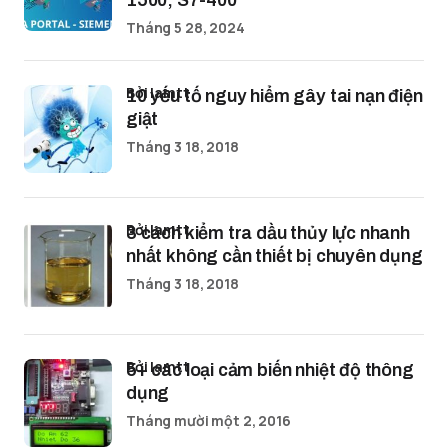
1500, S7-400
Tháng 5 28, 2024
bởi lamtt
10 yếu tố nguy hiểm gây tai nạn điện
giật
Tháng 3 18, 2018
bởi lamtt
3 cách kiểm tra dầu thủy lực nhanh
nhất không cần thiết bị chuyên dụng
Tháng 3 18, 2018
bởi lamtt
5+ các loại cảm biến nhiệt độ thông
dụng
Tháng mười một 2, 2016