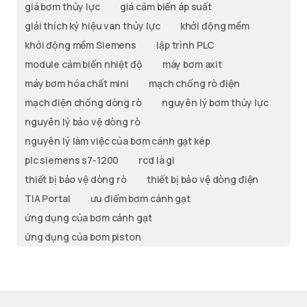
giá bơm thủy lực
giá cảm biến áp suất
giải thích ký hiệu van thủy lực
khởi động mềm
khởi động mềm Siemens
lập trình PLC
module cảm biến nhiệt độ
máy bơm axit
máy bơm hóa chất mini
mạch chống rò điện
mạch điện chống dòng rò
nguyên lý bơm thủy lực
nguyên lý bảo vệ dòng rò
nguyên lý làm việc của bơm cánh gạt kép
plc siemens s7-1200
rcd là gi
thiết bị bảo vệ dòng rò
thiết bị bảo vệ dòng điện
TIA Portal
ưu điểm bơm cánh gạt
ứng dụng của bơm cánh gạt
ứng dụng của bơm piston