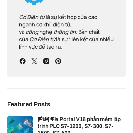
Cơ Điện tử
là sự kết hợp của các
ngành cơ khí, điện tử,
và
công
nghệ
thông tin
. Bản chất
của
Cơ Điện tử
là sự “liên kết của nhiều
lĩnh vực để tạo ra.
Featured Posts
bởi lamtt
[Full] Tia Portal V18 phần mềm lập
trình PLC S7-1200, S7-300, S7-