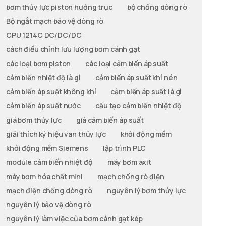
bơm thủy lực piston hướng trục
bộ chống dòng rò
Bộ ngắt mạch bảo vệ dòng rò
CPU 1214C DC/DC/DC
cách điều chỉnh lưu lượng bơm cánh gạt
các loại bơm piston
các loại cảm biến áp suất
cảm biến nhiệt độ là gì
cảm biến áp suất khí nén
cảm biến áp suất không khí
cảm biến áp suất là gì
cảm biến áp suất nước
cấu tạo cảm biến nhiệt độ
giá bơm thủy lực
giá cảm biến áp suất
giải thích ký hiệu van thủy lực
khởi động mềm
khởi động mềm Siemens
lập trình PLC
module cảm biến nhiệt độ
máy bơm axit
máy bơm hóa chất mini
mạch chống rò điện
mạch điện chống dòng rò
nguyên lý bơm thủy lực
nguyên lý bảo vệ dòng rò
nguyên lý làm việc của bơm cánh gạt kép