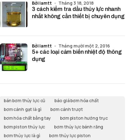
bởi lamtt
Tháng 3 18, 2018
3 cách kiểm tra dầu thủy lực nhanh
nhất không cần thiết bị chuyên dụng
bởi lamtt
Tháng mười một 2, 2016
5+ các loại cảm biến nhiệt độ thông
dụng
bán bơm thủy lực cũ
báo giá bơm hóa chất
bơm cánh gạt là gì
bơm cánh trượt
bơm hóa chất bằng tay
bơm piston hướng trục
bơm piston thủy lực
bơm thủy lực bánh răng
bơm thủy lực là gì
bơm thủy lực piston