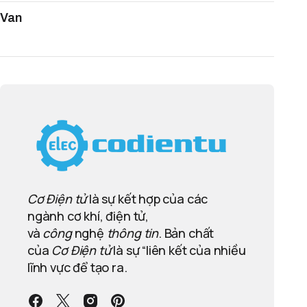
Van
Cơ Điện tử
là sự kết hợp của các
ngành cơ khí, điện tử,
và
công
nghệ
thông tin
. Bản chất
của
Cơ Điện tử
là sự “liên kết của nhiều
lĩnh vực để tạo ra.