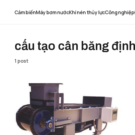
Cảm biến
Máy bơm nước
Khí nén thủy lực
Công nghiệp
cấu tạo cân băng địn
1 post