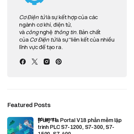
Cơ Điện tử
là sự kết hợp của các
ngành cơ khí, điện tử,
và
công
nghệ
thông tin
. Bản chất
của
Cơ Điện tử
là sự “liên kết của nhiều
lĩnh vực để tạo ra.
Featured Posts
bởi lamtt
[Full] Tia Portal V18 phần mềm lập
trình PLC S7-1200, S7-300, S7-