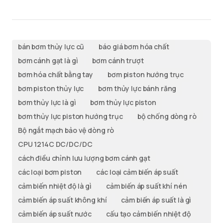
bán bơm thủy lực cũ
báo giá bơm hóa chất
bơm cánh gạt là gì
bơm cánh trượt
bơm hóa chất bằng tay
bơm piston hướng trục
bơm piston thủy lực
bơm thủy lực bánh răng
bơm thủy lực là gì
bơm thủy lực piston
bơm thủy lực piston hướng trục
bộ chống dòng rò
Bộ ngắt mạch bảo vệ dòng rò
CPU 1214C DC/DC/DC
cách điều chỉnh lưu lượng bơm cánh gạt
các loại bơm piston
các loại cảm biến áp suất
cảm biến nhiệt độ là gì
cảm biến áp suất khí nén
cảm biến áp suất không khí
cảm biến áp suất là gì
cảm biến áp suất nước
cấu tạo cảm biến nhiệt độ