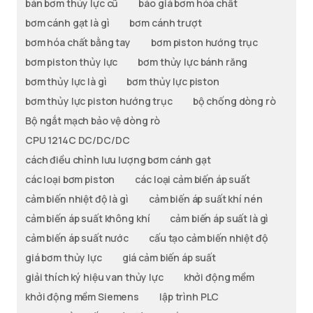
bán bơm thủy lực cũ
báo giá bơm hóa chất
bơm cánh gạt là gì
bơm cánh trượt
bơm hóa chất bằng tay
bơm piston hướng trục
bơm piston thủy lực
bơm thủy lực bánh răng
bơm thủy lực là gì
bơm thủy lực piston
bơm thủy lực piston hướng trục
bộ chống dòng rò
Bộ ngắt mạch bảo vệ dòng rò
CPU 1214C DC/DC/DC
cách điều chỉnh lưu lượng bơm cánh gạt
các loại bơm piston
các loại cảm biến áp suất
cảm biến nhiệt độ là gì
cảm biến áp suất khí nén
cảm biến áp suất không khí
cảm biến áp suất là gì
cảm biến áp suất nước
cấu tạo cảm biến nhiệt độ
giá bơm thủy lực
giá cảm biến áp suất
giải thích ký hiệu van thủy lực
khởi động mềm
khởi động mềm Siemens
lập trình PLC