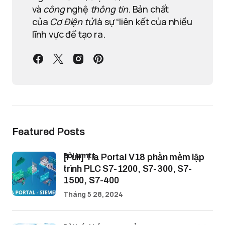
và
công
nghệ
thông tin
. Bản chất
của
Cơ Điện tử
là sự “liên kết của nhiều
lĩnh vực để tạo ra.
Featured Posts
bởi lamtt
[Full] Tia Portal V18 phần mềm lập
trình PLC S7-1200, S7-300, S7-
1500, S7-400
Tháng 5 28, 2024