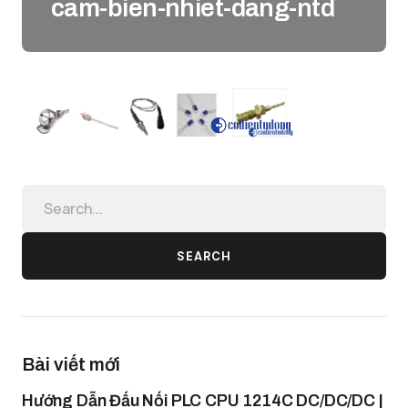
cam-bien-nhiet-dang-ntd
SEARCH
Bài viết mới
Hướng Dẫn Đấu Nối PLC CPU 1214C DC/DC/DC |