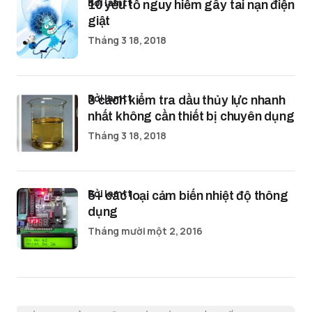
bởi lamtt
10 yếu tố nguy hiểm gây tai nạn điện
giật
Tháng 3 18, 2018
bởi lamtt
3 cách kiểm tra dầu thủy lực nhanh
nhất không cần thiết bị chuyên dụng
Tháng 3 18, 2018
bởi lamtt
5+ các loại cảm biến nhiệt độ thông
dụng
Tháng mười một 2, 2016