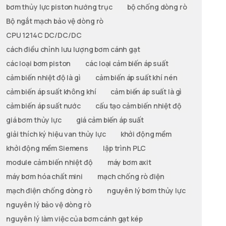
bơm thủy lực piston hướng trục
bộ chống dòng rò
Bộ ngắt mạch bảo vệ dòng rò
CPU 1214C DC/DC/DC
cách điều chỉnh lưu lượng bơm cánh gạt
các loại bơm piston
các loại cảm biến áp suất
cảm biến nhiệt độ là gì
cảm biến áp suất khí nén
cảm biến áp suất không khí
cảm biến áp suất là gì
cảm biến áp suất nước
cấu tạo cảm biến nhiệt độ
giá bơm thủy lực
giá cảm biến áp suất
giải thích ký hiệu van thủy lực
khởi động mềm
khởi động mềm Siemens
lập trình PLC
module cảm biến nhiệt độ
máy bơm axit
máy bơm hóa chất mini
mạch chống rò điện
mạch điện chống dòng rò
nguyên lý bơm thủy lực
nguyên lý bảo vệ dòng rò
nguyên lý làm việc của bơm cánh gạt kép