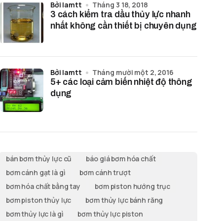
bởi lamtt
Tháng 3 18, 2018
3 cách kiểm tra dầu thủy lực nhanh
nhất không cần thiết bị chuyên dụng
bởi lamtt
Tháng mười một 2, 2016
5+ các loại cảm biến nhiệt độ thông
dụng
bán bơm thủy lực cũ
báo giá bơm hóa chất
bơm cánh gạt là gì
bơm cánh trượt
bơm hóa chất bằng tay
bơm piston hướng trục
bơm piston thủy lực
bơm thủy lực bánh răng
bơm thủy lực là gì
bơm thủy lực piston