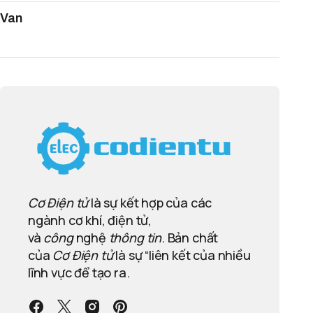
Van
Cơ Điện tử
là sự kết hợp của các
ngành cơ khí, điện tử,
và
công
nghệ
thông tin
. Bản chất
của
Cơ Điện tử
là sự “liên kết của nhiều
lĩnh vực để tạo ra.