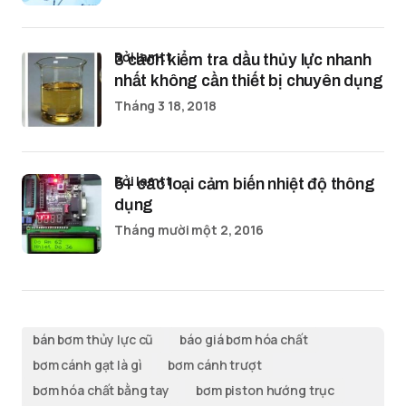
bởi lamtt
3 cách kiểm tra dầu thủy lực nhanh
nhất không cần thiết bị chuyên dụng
Tháng 3 18, 2018
bởi lamtt
5+ các loại cảm biến nhiệt độ thông
dụng
Tháng mười một 2, 2016
bán bơm thủy lực cũ
báo giá bơm hóa chất
bơm cánh gạt là gì
bơm cánh trượt
bơm hóa chất bằng tay
bơm piston hướng trục