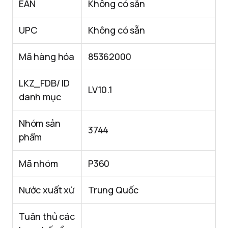
EAN
Không có sẵn
UPC
Không có sẵn
Mã hàng hóa
85362000
LKZ_FDB/ ID
LV10.1
danh mục
Nhóm sản
3744
phẩm
Mã nhóm
P360
Nước xuất xứ
Trung Quốc
Tuân thủ các