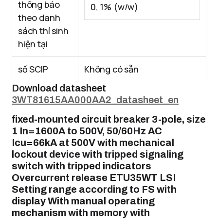
thông báo
0, 1% (w/w)
theo danh
sách thí sinh
hiện tại
số SCIP
Không có sẵn
Download datasheet
3WT81615AA000AA2_datasheet_en
fixed-mounted circuit breaker 3-pole, size
1 In=1600A to 500V, 50/60Hz AC
Icu=66kA at 500V with mechanical
lockout device with tripped signaling
switch with tripped indicators
Overcurrent release ETU35WT LSI
Setting range according to FS with
display With manual operating
mechanism with memory with