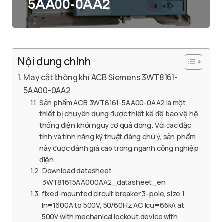
5AA00-0AA2
Nội dung chính
Máy cắt không khí ACB Siemens 3WT8161-
5AA00-0AA2
Sản phẩm ACB 3WT8161-5AA00-0AA2 là một
thiết bị chuyên dụng được thiết kế để bảo vệ hệ
thống điện khỏi nguy cơ quá dòng. Với các đặc
tính và tính năng kỹ thuật đáng chú ý, sản phẩm
này được đánh giá cao trong ngành công nghiệp
điện.
Download datasheet
3WT81615AA000AA2_datasheet_en
fixed-mounted circuit breaker 3-pole, size 1
In=1600A to 500V, 50/60Hz AC Icu=66kA at
500V with mechanical lockout device with