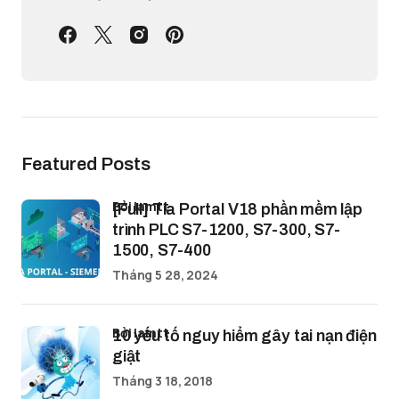
Featured Posts
bởi lamtt
[Full] Tia Portal V18 phần mềm lập
trình PLC S7-1200, S7-300, S7-
1500, S7-400
Tháng 5 28, 2024
bởi lamtt
10 yếu tố nguy hiểm gây tai nạn điện
giật
Tháng 3 18, 2018