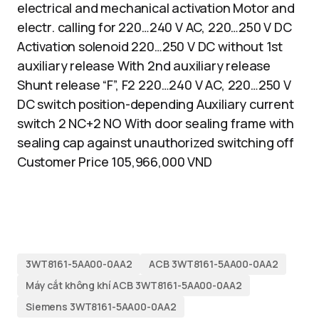
electrical and mechanical activation Motor and
electr. calling for 220…240 V AC, 220…250 V DC
Activation solenoid 220…250 V DC without 1st
auxiliary release With 2nd auxiliary release
Shunt release “F”, F2 220…240 V AC, 220…250 V
DC switch position-depending Auxiliary current
switch 2 NC+2 NO With door sealing frame with
sealing cap against unauthorized switching off
Customer Price 105,966,000 VND
3WT8161-5AA00-0AA2
ACB 3WT8161-5AA00-0AA2
Máy cắt không khí ACB 3WT8161-5AA00-0AA2
Siemens 3WT8161-5AA00-0AA2