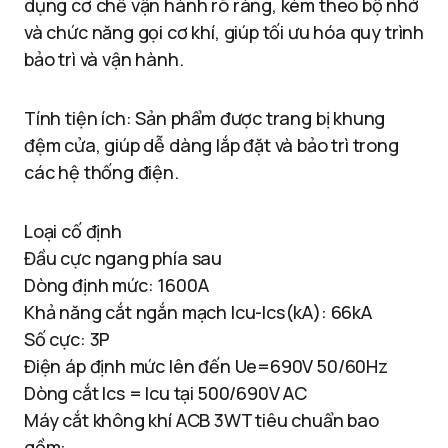
dụng cơ chế vận hành rõ ràng, kèm theo bộ nhớ
và chức năng gọi cơ khí, giúp tối ưu hóa quy trình
bảo trì và vận hành.
Tính tiện ích: Sản phẩm được trang bị khung
đệm cửa, giúp dễ dàng lắp đặt và bảo trì trong
các hệ thống điện.
Loại cố định
Đầu cực ngang phía sau
Dòng định mức: 1600A
Khả năng cắt ngắn mạch Icu-Ics(kA): 66kA
Số cực: 3P
Điện áp định mức lên đến Ue=690V 50/60Hz
Dòng cắt Ics = Icu tại 500/690V AC
Máy cắt không khí ACB 3WT tiêu chuẩn bao
gồm: