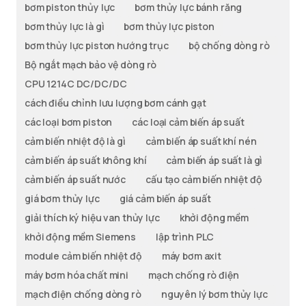
bơm piston thủy lực
bơm thủy lực bánh răng
bơm thủy lực là gì
bơm thủy lực piston
bơm thủy lực piston hướng trục
bộ chống dòng rò
Bộ ngắt mạch bảo vệ dòng rò
CPU 1214C DC/DC/DC
cách điều chỉnh lưu lượng bơm cánh gạt
các loại bơm piston
các loại cảm biến áp suất
cảm biến nhiệt độ là gì
cảm biến áp suất khí nén
cảm biến áp suất không khí
cảm biến áp suất là gì
cảm biến áp suất nước
cấu tạo cảm biến nhiệt độ
giá bơm thủy lực
giá cảm biến áp suất
giải thích ký hiệu van thủy lực
khởi động mềm
khởi động mềm Siemens
lập trình PLC
module cảm biến nhiệt độ
máy bơm axit
máy bơm hóa chất mini
mạch chống rò điện
mạch điện chống dòng rò
nguyên lý bơm thủy lực