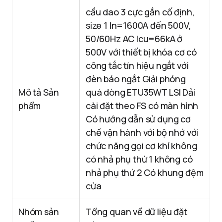
cầu dao 3 cực gắn cố định,
size 1 In=1600A đến 500V,
50/60Hz AC Icu=66kA ở
500V với thiết bị khóa cơ có
công tắc tín hiệu ngắt với
đèn báo ngắt Giải phóng
Mô tả Sản
quá dòng ETU35WT LSI Dải
phẩm
cài đặt theo FS có màn hình
Có hướng dẫn sử dụng cơ
chế vận hành với bộ nhớ với
chức năng gọi cơ khí không
có nhả phụ thứ 1 không có
nhả phụ thứ 2 Có khung đệm
cửa
Nhóm sản
Tổng quan về dữ liệu đặt