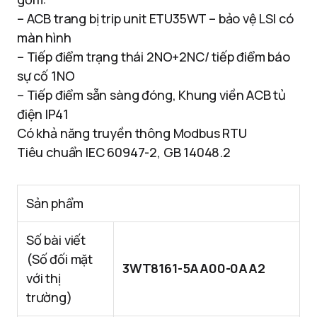
– ACB trang bị trip unit ETU35WT – bảo vệ LSI có
màn hình
– Tiếp điểm trạng thái 2NO+2NC/ tiếp điểm báo
sự cố 1NO
– Tiếp điểm sẵn sàng đóng, Khung viền ACB tủ
điện IP41
Có khả năng truyền thông Modbus RTU
Tiêu chuẩn IEC 60947-2, GB 14048.2
Sản phẩm
Số bài viết
(Số đối mặt
3WT8161-5AA00-0AA2
với thị
trường)