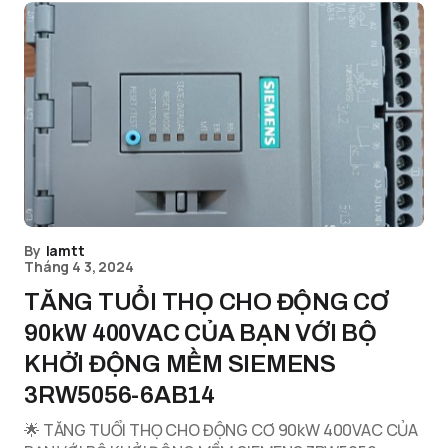
By
lamtt
Tháng 4 3, 2024
TĂNG TUỔI THỌ CHO ĐỘNG CƠ
90kW 400VAC CỦA BẠN VỚI BỘ
KHỞI ĐỘNG MỀM SIEMENS
3RW5056-6AB14
🌟 TĂNG TUỔI THỌ CHO ĐỘNG CƠ 90kW 400VAC CỦA