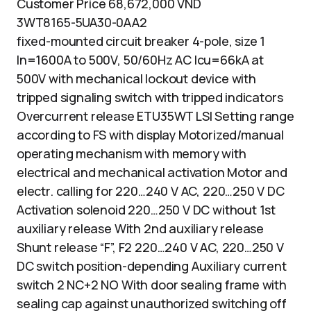
Customer Price 68,672,000 VND
3WT8165-5UA30-0AA2
fixed-mounted circuit breaker 4-pole, size 1
In=1600A to 500V, 50/60Hz AC Icu=66kA at
500V with mechanical lockout device with
tripped signaling switch with tripped indicators
Overcurrent release ETU35WT LSI Setting range
according to FS with display Motorized/manual
operating mechanism with memory with
electrical and mechanical activation Motor and
electr. calling for 220…240 V AC, 220…250 V DC
Activation solenoid 220…250 V DC without 1st
auxiliary release With 2nd auxiliary release
Shunt release “F”, F2 220…240 V AC, 220…250 V
DC switch position-depending Auxiliary current
switch 2 NC+2 NO With door sealing frame with
sealing cap against unauthorized switching off