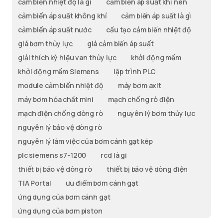
cảm biến nhiệt độ là gì
cảm biến áp suất khí nén
cảm biến áp suất không khí
cảm biến áp suất là gì
cảm biến áp suất nước
cấu tạo cảm biến nhiệt độ
giá bơm thủy lực
giá cảm biến áp suất
giải thích ký hiệu van thủy lực
khởi động mềm
khởi động mềm Siemens
lập trình PLC
module cảm biến nhiệt độ
máy bơm axit
máy bơm hóa chất mini
mạch chống rò điện
mạch điện chống dòng rò
nguyên lý bơm thủy lực
nguyên lý bảo vệ dòng rò
nguyên lý làm việc của bơm cánh gạt kép
plc siemens s7-1200
rcd là gi
thiết bị bảo vệ dòng rò
thiết bị bảo vệ dòng điện
TIA Portal
ưu điểm bơm cánh gạt
ứng dụng của bơm cánh gạt
ứng dụng của bơm piston