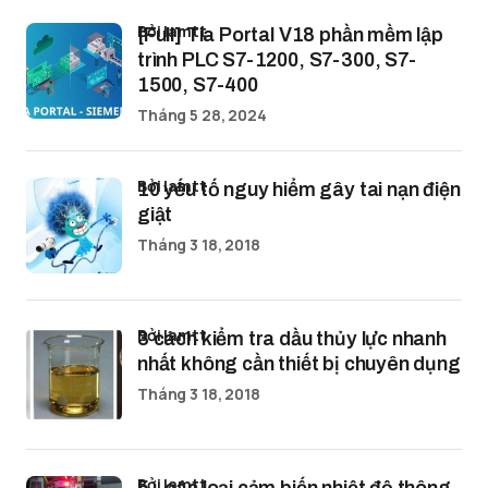
bởi lamtt
[Full] Tia Portal V18 phần mềm lập
trình PLC S7-1200, S7-300, S7-
1500, S7-400
Tháng 5 28, 2024
bởi lamtt
10 yếu tố nguy hiểm gây tai nạn điện
giật
Tháng 3 18, 2018
bởi lamtt
3 cách kiểm tra dầu thủy lực nhanh
nhất không cần thiết bị chuyên dụng
Tháng 3 18, 2018
bởi lamtt