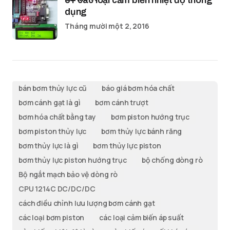
5+ các loại cảm biến nhiệt độ thông
dụng
Tháng mười một 2, 2016
bán bơm thủy lực cũ
báo giá bơm hóa chất
bơm cánh gạt là gì
bơm cánh trượt
bơm hóa chất bằng tay
bơm piston hướng trục
bơm piston thủy lực
bơm thủy lực bánh răng
bơm thủy lực là gì
bơm thủy lực piston
bơm thủy lực piston hướng trục
bộ chống dòng rò
Bộ ngắt mạch bảo vệ dòng rò
CPU 1214C DC/DC/DC
cách điều chỉnh lưu lượng bơm cánh gạt
các loại bơm piston
các loại cảm biến áp suất