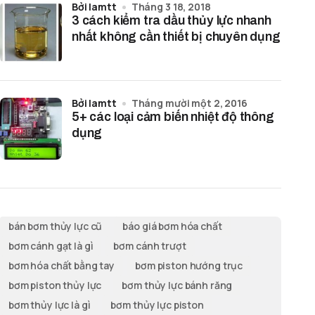
bởi lamtt
Tháng 3 18, 2018
3 cách kiểm tra dầu thủy lực nhanh
nhất không cần thiết bị chuyên dụng
bởi lamtt
Tháng mười một 2, 2016
5+ các loại cảm biến nhiệt độ thông
dụng
bán bơm thủy lực cũ
báo giá bơm hóa chất
bơm cánh gạt là gì
bơm cánh trượt
bơm hóa chất bằng tay
bơm piston hướng trục
bơm piston thủy lực
bơm thủy lực bánh răng
bơm thủy lực là gì
bơm thủy lực piston