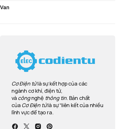
Van
Cơ Điện tử
là sự kết hợp của các
ngành cơ khí, điện tử,
và
công
nghệ
thông tin
. Bản chất
của
Cơ Điện tử
là sự “liên kết của nhiều
lĩnh vực để tạo ra.