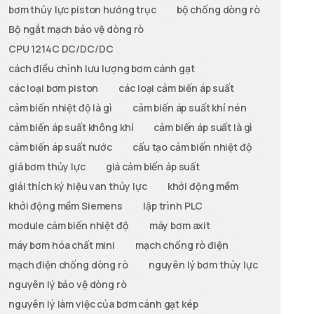
bơm thủy lực piston hướng trục
bộ chống dòng rò
Bộ ngắt mạch bảo vệ dòng rò
CPU 1214C DC/DC/DC
cách điều chỉnh lưu lượng bơm cánh gạt
các loại bơm piston
các loại cảm biến áp suất
cảm biến nhiệt độ là gì
cảm biến áp suất khí nén
cảm biến áp suất không khí
cảm biến áp suất là gì
cảm biến áp suất nước
cấu tạo cảm biến nhiệt độ
giá bơm thủy lực
giá cảm biến áp suất
giải thích ký hiệu van thủy lực
khởi động mềm
khởi động mềm Siemens
lập trình PLC
module cảm biến nhiệt độ
máy bơm axit
máy bơm hóa chất mini
mạch chống rò điện
mạch điện chống dòng rò
nguyên lý bơm thủy lực
nguyên lý bảo vệ dòng rò
nguyên lý làm việc của bơm cánh gạt kép