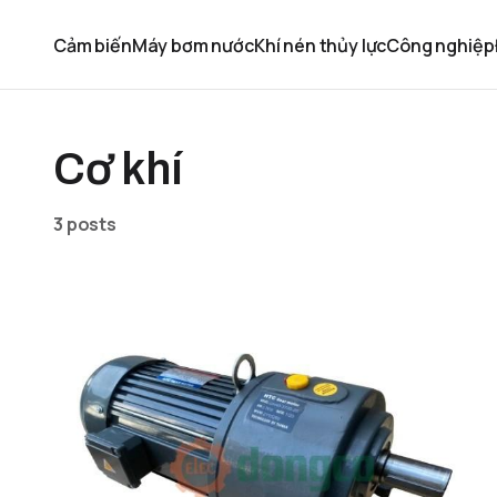
Cảm biến
Máy bơm nước
Khí nén thủy lực
Công nghiệp
Cơ khí
3 posts