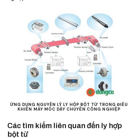
ỨNG DỤNG NGUYÊN LÝ LY HỘP BỘT TỪ TRONG ĐIỀU
KHIỂN MÁY MÓC DÂY CHUYỀN CÔNG NGHIỆP
Các tìm kiếm liên quan đến ly hợp
bột từ