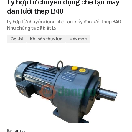
Ly hợp từ chuyên dụng chế tạo máy
đan lưới thép B40
Ly hợp từ chuyên dụng chế tạo máy đan lưới thép B40
Như chúng ta đã biết Ly…
Cơ khí
Khí nén thủy lực
Máy móc
By
lamtt