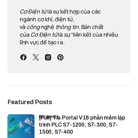
Cơ Điện tử
là sự kết hợp của các
ngành cơ khí, điện tử,
và
công
nghệ
thông tin
. Bản chất
của
Cơ Điện tử
là sự “liên kết của nhiều
lĩnh vực để tạo ra.
Featured Posts
bởi lamtt
[Full] Tia Portal V18 phần mềm lập
trình PLC S7-1200, S7-300, S7-
1500, S7-400