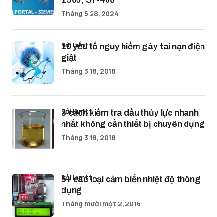
1500, S7-400
Tháng 5 28, 2024
bởi lamtt
10 yếu tố nguy hiểm gây tai nạn điện
giật
Tháng 3 18, 2018
bởi lamtt
3 cách kiểm tra dầu thủy lực nhanh
nhất không cần thiết bị chuyên dụng
Tháng 3 18, 2018
bởi lamtt
5+ các loại cảm biến nhiệt độ thông
dụng
Tháng mười một 2, 2016