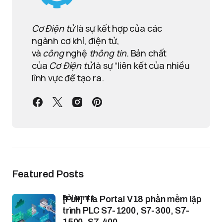
Cơ Điện tử
là sự kết hợp của các
ngành cơ khí, điện tử,
và
công
nghệ
thông tin
. Bản chất
của
Cơ Điện tử
là sự “liên kết của nhiều
lĩnh vực để tạo ra.
Featured Posts
bởi lamtt
[Full] Tia Portal V18 phần mềm lập
trình PLC S7-1200, S7-300, S7-