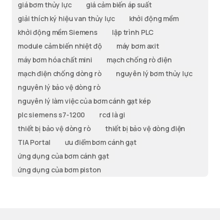
giá bơm thủy lực
giá cảm biến áp suất
giải thích ký hiệu van thủy lực
khởi động mềm
khởi động mềm Siemens
lập trình PLC
module cảm biến nhiệt độ
máy bơm axit
máy bơm hóa chất mini
mạch chống rò điện
mạch điện chống dòng rò
nguyên lý bơm thủy lực
nguyên lý bảo vệ dòng rò
nguyên lý làm việc của bơm cánh gạt kép
plc siemens s7-1200
rcd là gi
thiết bị bảo vệ dòng rò
thiết bị bảo vệ dòng điện
TIA Portal
ưu điểm bơm cánh gạt
ứng dụng của bơm cánh gạt
ứng dụng của bơm piston