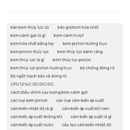
bán bơm thủy lực cũ
báo giá bơm hóa chất
bơm cánh gạt là gì
bơm cánh trượt
bơm hóa chất bằng tay
bơm piston hướng trục
bơm piston thủy lực
bơm thủy lực bánh răng
bơm thủy lực là gì
bơm thủy lực piston
bơm thủy lực piston hướng trục
bộ chống dòng rò
Bộ ngắt mạch bảo vệ dòng rò
CPU 1214C DC/DC/DC
cách điều chỉnh lưu lượng bơm cánh gạt
các loại bơm piston
các loại cảm biến áp suất
cảm biến nhiệt độ là gì
cảm biến áp suất khí nén
cảm biến áp suất không khí
cảm biến áp suất là gì
cảm biến áp suất nước
cấu tạo cảm biến nhiệt độ