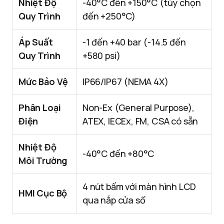
Nhiệt Độ
-40°C đến +150°C (tùy chọn
Quy Trình
đến +250°C)
Áp Suất
-1 đến +40 bar (-14.5 đến
Quy Trình
+580 psi)
Mức Bảo Vệ
IP66/IP67 (NEMA 4X)
Phân Loại
Non-Ex (General Purpose),
Điện
ATEX, IECEx, FM, CSA có sẵn
Nhiệt Độ
-40°C đến +80°C
Môi Trường
4 nút bấm với màn hình LCD
HMI Cục Bộ
qua nắp cửa sổ