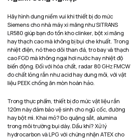
Hãy hình dung niềm vui khi thiết bị đo mức
Siemens cho nhà máy xi măng như SITRANS
LR580 giúp bạn đo tồn kho clinker, bột xi măng
hay thạch cao mà không bị bụi che khuất. Trong
nhiệt điện, nó theo dõi than đá, tro bay và thạch
cao FGD mà không ngại hơi nước hay nhiệt độ
biến động. Đối với hóa chất, radar 80 GHz FMCW
đo chất lỏng rắn như acid hay dung môi, với vật
liệu PEEK chống ăn mòn hoàn hảo.
Trong thực phẩm, thiết bị đo mức vật liệu rắn
120m này đảm bảo vệ sinh cho ngũ cốc, đường
hay bột mì. Khai mỏ? Đo quặng sắt, alumina
trong môi trường bụi dày. Dầu khí? Xử lý
hydrocarbon và LPG với chứng nhận ATEX cho