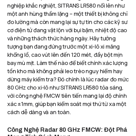
nghiệp khắc nghiệt, SITRANS LR580 nổi lên như
một anh hùng thầm lặng – một thiết bị không chỉ
đo lường mà còn mang lại sự tự tin cho các kỹ sư
cơ điện tử đang vật lộn với bụi bặm, nhiệt độ cao
và những thách thức hàng ngày. Hãy tưởng
tượng bạn đang đứng trước một xi-lô xi măng
khổng lồ, cao vút lên đến 120 mét, đầy bột mịn
bay mù mịt. Làm thế nào để biết chính xác lượng
tồn kho mà không phải leo trèo nguy hiểm hay
dừng máy kiểm tra? Đó chính là lúc radar đo mức
80 GHz cho xi-lô như SITRANS LR580 tỏa sáng,
với công nghệ FMCW tiên tiến mang lại độ chính
xác ±1mm, giúp bạn kiểm soát mọi thứ từ xa một
cách dễ dàng và an toàn.
Công Nghệ Radar 80 GHz FMCW: Đột Phá