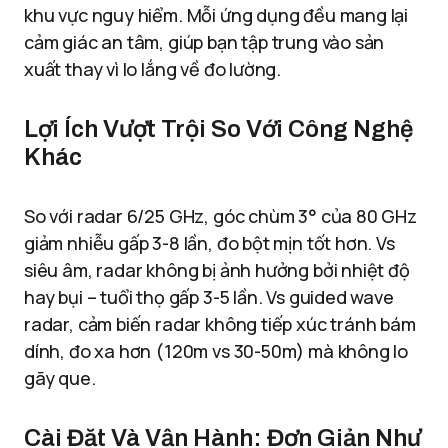
khu vực nguy hiểm. Mỗi ứng dụng đều mang lại
cảm giác an tâm, giúp bạn tập trung vào sản
xuất thay vì lo lắng về đo lường.
Lợi Ích Vượt Trội So Với Công Nghệ
Khác
So với radar 6/25 GHz, góc chùm 3° của 80 GHz
giảm nhiễu gấp 3-8 lần, đo bột mịn tốt hơn. Vs
siêu âm, radar không bị ảnh hưởng bởi nhiệt độ
hay bụi – tuổi thọ gấp 3-5 lần. Vs guided wave
radar, cảm biến radar không tiếp xúc tránh bám
dính, đo xa hơn (120m vs 30-50m) mà không lo
gãy que.
Cài Đặt Và Vận Hành: Đơn Giản Như