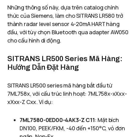
Những thông số này, dựa trên catalog chính
thức của Siemens, làm cho SITRANS LR580 trở
thành radar level sensor 4-20mA HART hàng
đầu, với tùy chọn Bluetooth qua adapter AW050
cho cấu hình di động.
SITRANS LR500 Series Mã Hàng:
Hướng Dẫn Đặt Hàng
SITRANS LR500 series mã hàng bắt đầu từ
7ML758x, với cấu trúc linh hoạt: 7ML758x-xXxx-
xXxx-Z Cxx. Ví dụ:
7ML7580-0ED00-4AK3-Z C11
: Mặt bích
DN100, PEEK/FKM, -40 đến +150°C, vỏ đơn
ngăn, Non-Ex.