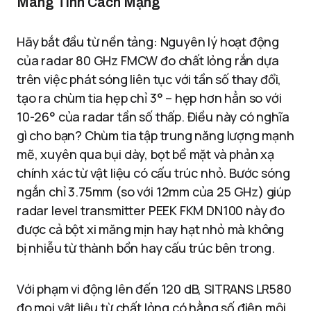
Mang Tính Cách Mạng
Hãy bắt đầu từ nền tảng: Nguyên lý hoạt động
của radar 80 GHz FMCW đo chất lỏng rắn dựa
trên việc phát sóng liên tục với tần số thay đổi,
tạo ra chùm tia hẹp chỉ 3° – hẹp hơn hẳn so với
10-26° của radar tần số thấp. Điều này có nghĩa
gì cho bạn? Chùm tia tập trung năng lượng mạnh
mẽ, xuyên qua bụi dày, bọt bề mặt và phản xạ
chính xác từ vật liệu có cấu trúc nhỏ. Bước sóng
ngắn chỉ 3.75mm (so với 12mm của 25 GHz) giúp
radar level transmitter PEEK FKM DN100 này đo
được cả bột xi măng mịn hay hạt nhỏ mà không
bị nhiễu từ thành bồn hay cấu trúc bên trong.
Với phạm vi động lên đến 120 dB, SITRANS LR580
đo mọi vật liệu từ chất lỏng có hằng số điện môi