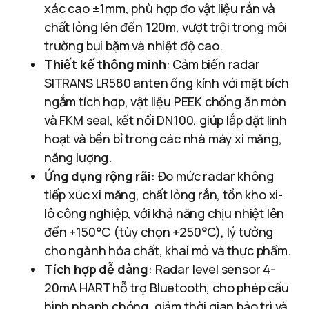
xác cao ±1mm, phù hợp đo vật liệu rắn và
chất lỏng lên đến 120m, vượt trội trong môi
trường bụi bặm và nhiệt độ cao.
Thiết kế thông minh
: Cảm biến radar
SITRANS LR580 anten ống kính với mặt bích
ngắm tích hợp, vật liệu PEEK chống ăn mòn
và FKM seal, kết nối DN100, giúp lắp đặt linh
hoạt và bền bỉ trong các nhà máy xi măng,
năng lượng.
Ứng dụng rộng rãi
: Đo mức radar không
tiếp xúc xi măng, chất lỏng rắn, tồn kho xi-
lô công nghiệp, với khả năng chịu nhiệt lên
đến +150°C (tùy chọn +250°C), lý tưởng
cho ngành hóa chất, khai mỏ và thực phẩm.
Tích hợp dễ dàng
: Radar level sensor 4-
20mA HART hỗ trợ Bluetooth, cho phép cấu
hình nhanh chóng, giảm thời gian bảo trì và