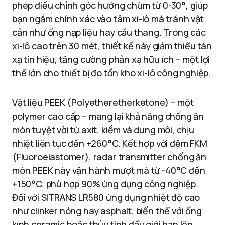
phép điều chỉnh góc hướng chùm từ 0-30°, giúp
bạn ngắm chính xác vào tâm xi-lô mà tránh vật
cản như ống nạp liệu hay cầu thang. Trong các
xi-lô cao trên 30 mét, thiết kế này giảm thiểu tán
xạ tín hiệu, tăng cường phản xạ hữu ích – một lợi
thế lớn cho thiết bị đo tồn kho xi-lô công nghiệp.
Vật liệu PEEK (Polyetheretherketone) – một
polymer cao cấp – mang lại khả năng chống ăn
mòn tuyệt vời từ axit, kiềm và dung môi, chịu
nhiệt liên tục đến +260°C. Kết hợp với đệm FKM
(Fluoroelastomer), radar transmitter chống ăn
mòn PEEK này vận hành mượt mà từ -40°C đến
+150°C, phù hợp 90% ứng dụng công nghiệp.
Đối với SITRANS LR580 ứng dụng nhiệt độ cao
như clinker nóng hay asphalt, biến thể với ống
kính ceramic hoặc thủy tinh đẩy giới hạn lên