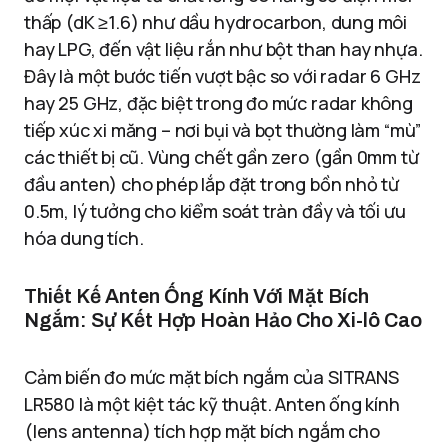
thấp (dK ≥1.6) như dầu hydrocarbon, dung môi
hay LPG, đến vật liệu rắn như bột than hay nhựa.
Đây là một bước tiến vượt bậc so với radar 6 GHz
hay 25 GHz, đặc biệt trong đo mức radar không
tiếp xúc xi măng – nơi bụi và bọt thường làm “mù”
các thiết bị cũ. Vùng chết gần zero (gần 0mm từ
đầu anten) cho phép lắp đặt trong bồn nhỏ từ
0.5m, lý tưởng cho kiểm soát tràn đầy và tối ưu
hóa dung tích.
Thiết Kế Anten Ống Kính Với Mặt Bích
Ngắm: Sự Kết Hợp Hoàn Hảo Cho Xi-lô Cao
Cảm biến đo mức mặt bích ngắm của SITRANS
LR580 là một kiệt tác kỹ thuật. Anten ống kính
(lens antenna) tích hợp mặt bích ngắm cho