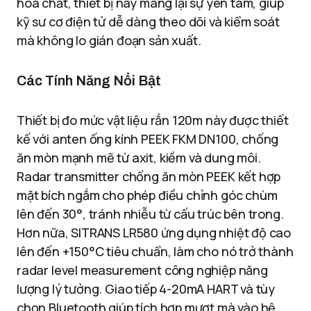
hóa chất, thiết bị này mang lại sự yên tâm, giúp
kỹ sư cơ điện tử dễ dàng theo dõi và kiểm soát
mà không lo gián đoạn sản xuất.
Các Tính Năng Nổi Bật
Thiết bị đo mức vật liệu rắn 120m này được thiết
kế với anten ống kính PEEK FKM DN100, chống
ăn mòn mạnh mẽ từ axit, kiềm và dung môi.
Radar transmitter chống ăn mòn PEEK kết hợp
mặt bích ngắm cho phép điều chỉnh góc chùm
lên đến 30°, tránh nhiễu từ cấu trúc bên trong.
Hơn nữa, SITRANS LR580 ứng dụng nhiệt độ cao
lên đến +150°C tiêu chuẩn, làm cho nó trở thành
radar level measurement công nghiệp năng
lượng lý tưởng. Giao tiếp 4-20mA HART và tùy
chọn Bluetooth giúp tích hợp mượt mà vào hệ