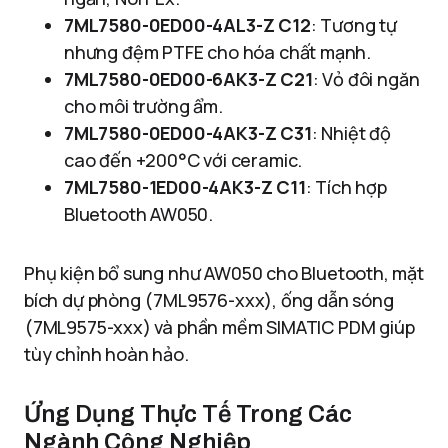
7ML7580-0ED00-4AL3-Z C12
: Tương tự
nhưng đệm PTFE cho hóa chất mạnh.
7ML7580-0ED00-6AK3-Z C21
: Vỏ đôi ngăn
cho môi trường ẩm.
7ML7580-0ED00-4AK3-Z C31
: Nhiệt độ
cao đến +200°C với ceramic.
7ML7580-1ED00-4AK3-Z C11
: Tích hợp
Bluetooth AW050.
Phụ kiện bổ sung như AW050 cho Bluetooth, mặt
bích dự phòng (7ML9576-xxx), ống dẫn sóng
(7ML9575-xxx) và phần mềm SIMATIC PDM giúp
tùy chỉnh hoàn hảo.
Ứng Dụng Thực Tế Trong Các
Ngành Công Nghiệp