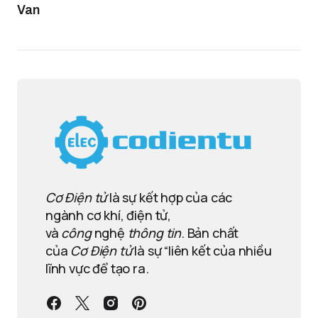
Van
Cơ Điện tử
là sự kết hợp của các
ngành cơ khí, điện tử,
và
công
nghệ
thông tin
. Bản chất
của
Cơ Điện tử
là sự “liên kết của nhiều
lĩnh vực để tạo ra.