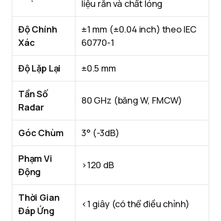
liệu rắn và chất lỏng
Độ Chính
±1 mm (±0.04 inch) theo IEC
Xác
60770-1
Độ Lặp Lại
±0.5 mm
Tần Số
80 GHz (băng W, FMCW)
Radar
Góc Chùm
3° (-3dB)
Phạm Vi
>120 dB
Động
Thời Gian
<1 giây (có thể điều chỉnh)
Đáp Ứng