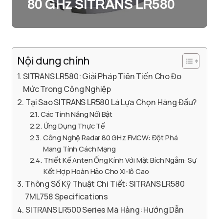
80 GHz SITRANS LR580
Nội dung chính
SITRANS LR580: Giải Pháp Tiên Tiến Cho Đo
Mức Trong Công Nghiệp
Tại Sao SITRANS LR580 Là Lựa Chọn Hàng Đầu?
Các Tính Năng Nổi Bật
Ứng Dụng Thực Tế
Công Nghệ Radar 80 GHz FMCW: Đột Phá
Mang Tính Cách Mạng
Thiết Kế Anten Ống Kính Với Mặt Bích Ngắm: Sự
Kết Hợp Hoàn Hảo Cho Xi-lô Cao
Thông Số Kỹ Thuật Chi Tiết: SITRANS LR580
7ML758 Specifications
SITRANS LR500 Series Mã Hàng: Hướng Dẫn