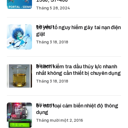
1500, S7-400
Tháng 5 28, 2024
bởi lamtt
10 yếu tố nguy hiểm gây tai nạn điện
giật
Tháng 3 18, 2018
bởi lamtt
3 cách kiểm tra dầu thủy lực nhanh
nhất không cần thiết bị chuyên dụng
Tháng 3 18, 2018
bởi lamtt
5+ các loại cảm biến nhiệt độ thông
dụng
Tháng mười một 2, 2016