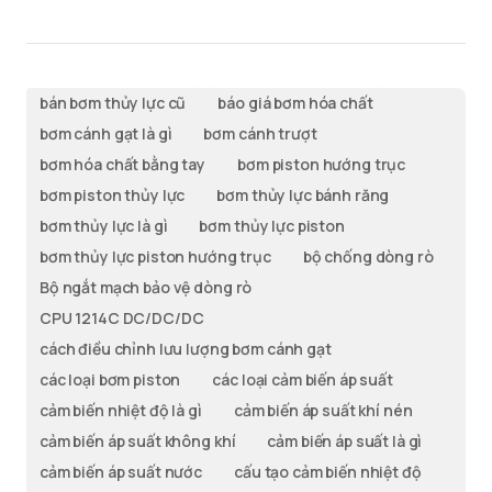
bán bơm thủy lực cũ
báo giá bơm hóa chất
bơm cánh gạt là gì
bơm cánh trượt
bơm hóa chất bằng tay
bơm piston hướng trục
bơm piston thủy lực
bơm thủy lực bánh răng
bơm thủy lực là gì
bơm thủy lực piston
bơm thủy lực piston hướng trục
bộ chống dòng rò
Bộ ngắt mạch bảo vệ dòng rò
CPU 1214C DC/DC/DC
cách điều chỉnh lưu lượng bơm cánh gạt
các loại bơm piston
các loại cảm biến áp suất
cảm biến nhiệt độ là gì
cảm biến áp suất khí nén
cảm biến áp suất không khí
cảm biến áp suất là gì
cảm biến áp suất nước
cấu tạo cảm biến nhiệt độ