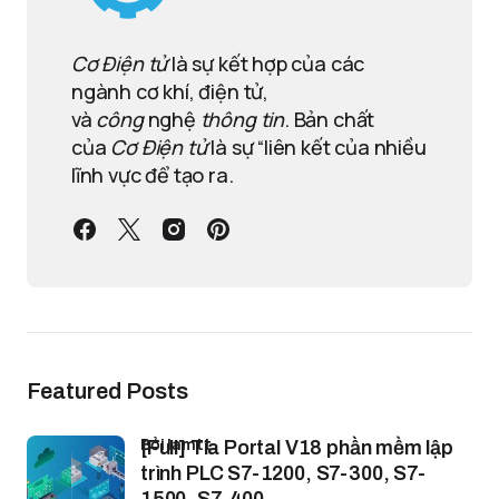
Cơ Điện tử
là sự kết hợp của các
ngành cơ khí, điện tử,
và
công
nghệ
thông tin
. Bản chất
của
Cơ Điện tử
là sự “liên kết của nhiều
lĩnh vực để tạo ra.
Featured Posts
bởi lamtt
[Full] Tia Portal V18 phần mềm lập
trình PLC S7-1200, S7-300, S7-