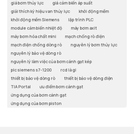
giá bơm thủy lực
giá cảm biến áp suất
giải thích ký hiệu van thủy lực
khởi động mềm
khởi động mềm Siemens
lập trình PLC
module cảm biến nhiệt độ
máy bơm axit
máy bơm hóa chất mini
mạch chống rò điện
mạch điện chống dòng rò
nguyên lý bơm thủy lực
nguyên lý bảo vệ dòng rò
nguyên lý làm việc của bơm cánh gạt kép
plc siemens s7-1200
rcd là gi
thiết bị bảo vệ dòng rò
thiết bị bảo vệ dòng điện
TIA Portal
ưu điểm bơm cánh gạt
ứng dụng của bơm cánh gạt
ứng dụng của bơm piston