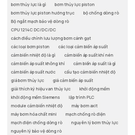
bơm thủy lực là gì
bơm thủy lực piston
bơm thủy lực piston hướng trục
bộ chống dòng rò
Bộ ngắt mạch bảo vệ dòng rò
CPU 1214C DC/DC/DC
cách điều chỉnh lưu lượng bơm cánh gạt
các loại bơm piston
các loại cảm biến áp suất
cảm biến nhiệt độ là gì
cảm biến áp suất khí nén
cảm biến áp suất không khí
cảm biến áp suất là gì
cảm biến áp suất nước
cấu tạo cảm biến nhiệt độ
giá bơm thủy lực
giá cảm biến áp suất
giải thích ký hiệu van thủy lực
khởi động mềm
khởi động mềm Siemens
lập trình PLC
module cảm biến nhiệt độ
máy bơm axit
máy bơm hóa chất mini
mạch chống rò điện
mạch điện chống dòng rò
nguyên lý bơm thủy lực
nguyên lý bảo vệ dòng rò