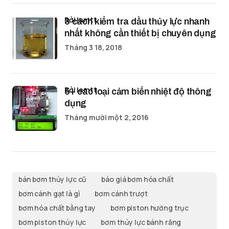
bởi lamtt
3 cách kiểm tra dầu thủy lực nhanh
nhất không cần thiết bị chuyên dụng
Tháng 3 18, 2018
bởi lamtt
5+ các loại cảm biến nhiệt độ thông
dụng
Tháng mười một 2, 2016
bán bơm thủy lực cũ
báo giá bơm hóa chất
bơm cánh gạt là gì
bơm cánh trượt
bơm hóa chất bằng tay
bơm piston hướng trục
bơm piston thủy lực
bơm thủy lực bánh răng