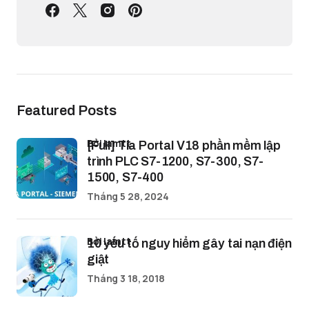
Featured Posts
bởi lamtt
[Full] Tia Portal V18 phần mềm lập
trình PLC S7-1200, S7-300, S7-
1500, S7-400
Tháng 5 28, 2024
bởi lamtt
10 yếu tố nguy hiểm gây tai nạn điện
giật
Tháng 3 18, 2018