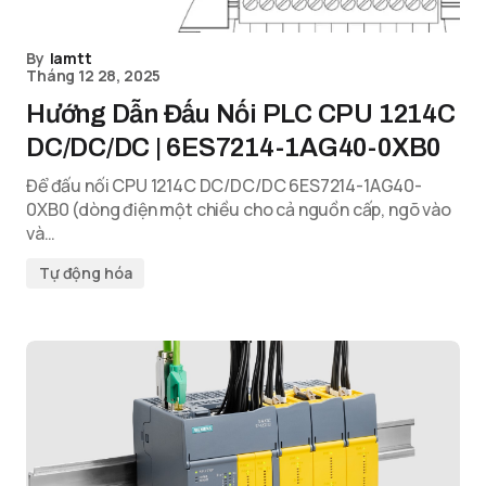
By
lamtt
Tháng 12 28, 2025
Hướng Dẫn Đấu Nối PLC CPU 1214C
DC/DC/DC | 6ES7214-1AG40-0XB0
Để đấu nối CPU 1214C DC/DC/DC 6ES7214-1AG40-
0XB0 (dòng điện một chiều cho cả nguồn cấp, ngõ vào
và…
Tự động hóa