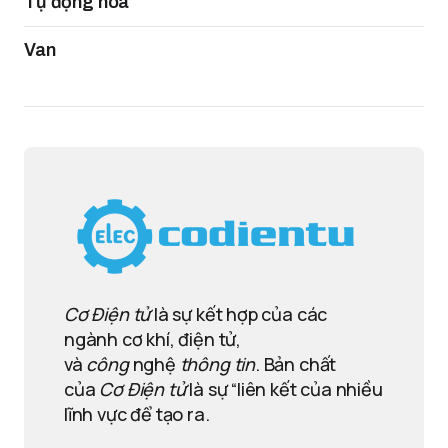
Tự động hóa
Van
Cơ Điện tử
là sự kết hợp của các
ngành cơ khí, điện tử,
và
công
nghệ
thông tin
. Bản chất
của
Cơ Điện tử
là sự “liên kết của nhiều
lĩnh vực để tạo ra.