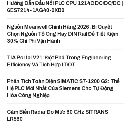
Hướng Dẫn Đấu Nối PLC CPU 1214C DC/DC/DC |
6ES7214-1AG40-0XB0
Nguồn Meanwell Chính Hãng 2026: Bí Quyết
Chọn Nguồn Tổ Ong Hay DIN Rail Để Tiết Kiệm
30% Chi Phí Vận Hành
TIA Portal V21: Đột Phá Trong Engineering
Efficiency Và Tích Hợp IT/OT
Phân Tích Toàn Diện SIMATIC S7-1200 G2: Thế
Hệ PLC Mới Nhất Của Siemens Cho Tự Động
Hóa Công Nghiệp
Cảm Biến Radar Đo Mức 80 GHz SITRANS
LR580