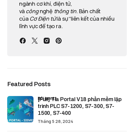
ngành cơ khí, điện tử,
và
công
nghệ
thông tin
. Bản chất
của
Cơ Điện tử
là sự “liên kết của nhiều
lĩnh vực để tạo ra.
Featured Posts
bởi lamtt
[Full] Tia Portal V18 phần mềm lập
trình PLC S7-1200, S7-300, S7-
1500, S7-400
Tháng 5 28, 2024