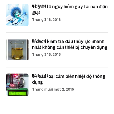
bởi lamtt
10 yếu tố nguy hiểm gây tai nạn điện
giật
Tháng 3 18, 2018
bởi lamtt
3 cách kiểm tra dầu thủy lực nhanh
nhất không cần thiết bị chuyên dụng
Tháng 3 18, 2018
bởi lamtt
5+ các loại cảm biến nhiệt độ thông
dụng
Tháng mười một 2, 2016