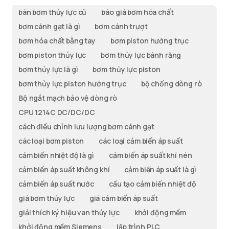
bán bơm thủy lực cũ
báo giá bơm hóa chất
bơm cánh gạt là gì
bơm cánh trượt
bơm hóa chất bằng tay
bơm piston hướng trục
bơm piston thủy lực
bơm thủy lực bánh răng
bơm thủy lực là gì
bơm thủy lực piston
bơm thủy lực piston hướng trục
bộ chống dòng rò
Bộ ngắt mạch bảo vệ dòng rò
CPU 1214C DC/DC/DC
cách điều chỉnh lưu lượng bơm cánh gạt
các loại bơm piston
các loại cảm biến áp suất
cảm biến nhiệt độ là gì
cảm biến áp suất khí nén
cảm biến áp suất không khí
cảm biến áp suất là gì
cảm biến áp suất nước
cấu tạo cảm biến nhiệt độ
giá bơm thủy lực
giá cảm biến áp suất
giải thích ký hiệu van thủy lực
khởi động mềm
khởi động mềm Siemens
lập trình PLC