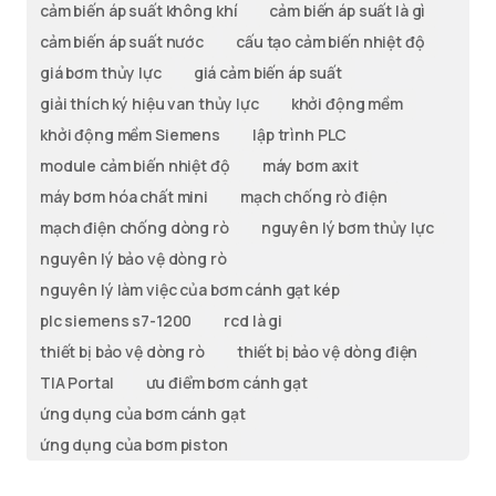
cảm biến áp suất không khí
cảm biến áp suất là gì
cảm biến áp suất nước
cấu tạo cảm biến nhiệt độ
giá bơm thủy lực
giá cảm biến áp suất
giải thích ký hiệu van thủy lực
khởi động mềm
khởi động mềm Siemens
lập trình PLC
module cảm biến nhiệt độ
máy bơm axit
máy bơm hóa chất mini
mạch chống rò điện
mạch điện chống dòng rò
nguyên lý bơm thủy lực
nguyên lý bảo vệ dòng rò
nguyên lý làm việc của bơm cánh gạt kép
plc siemens s7-1200
rcd là gi
thiết bị bảo vệ dòng rò
thiết bị bảo vệ dòng điện
TIA Portal
ưu điểm bơm cánh gạt
ứng dụng của bơm cánh gạt
ứng dụng của bơm piston