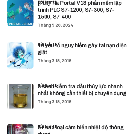
bởi lamtt
[Full] Tia Portal V18 phần mềm lập
trình PLC S7-1200, S7-300, S7-
1500, S7-400
Tháng 5 28, 2024
bởi lamtt
10 yếu tố nguy hiểm gây tai nạn điện
giật
Tháng 3 18, 2018
bởi lamtt
3 cách kiểm tra dầu thủy lực nhanh
nhất không cần thiết bị chuyên dụng
Tháng 3 18, 2018
bởi lamtt
5+ các loại cảm biến nhiệt độ thông