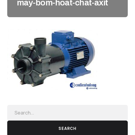
may-bom-hoat-chat-axit
SEARCH