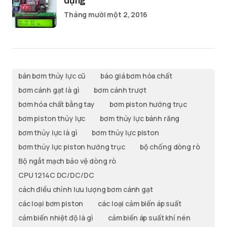
dụng
Tháng mười một 2, 2016
bán bơm thủy lực cũ
báo giá bơm hóa chất
bơm cánh gạt là gì
bơm cánh trượt
bơm hóa chất bằng tay
bơm piston hướng trục
bơm piston thủy lực
bơm thủy lực bánh răng
bơm thủy lực là gì
bơm thủy lực piston
bơm thủy lực piston hướng trục
bộ chống dòng rò
Bộ ngắt mạch bảo vệ dòng rò
CPU 1214C DC/DC/DC
cách điều chỉnh lưu lượng bơm cánh gạt
các loại bơm piston
các loại cảm biến áp suất
cảm biến nhiệt độ là gì
cảm biến áp suất khí nén