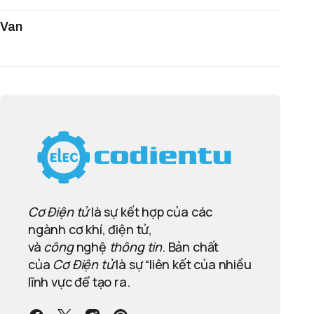
Van
Cơ Điện tử
là sự kết hợp của các
ngành cơ khí, điện tử,
và
công
nghệ
thông tin
. Bản chất
của
Cơ Điện tử
là sự “liên kết của nhiều
lĩnh vực để tạo ra.