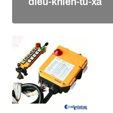
dieu-khien-tu-xa