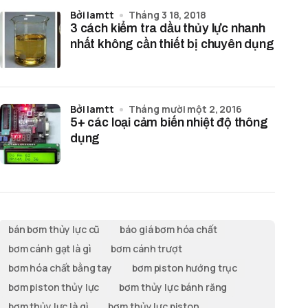
bởi lamtt
Tháng 3 18, 2018
3 cách kiểm tra dầu thủy lực nhanh
nhất không cần thiết bị chuyên dụng
bởi lamtt
Tháng mười một 2, 2016
5+ các loại cảm biến nhiệt độ thông
dụng
bán bơm thủy lực cũ
báo giá bơm hóa chất
bơm cánh gạt là gì
bơm cánh trượt
bơm hóa chất bằng tay
bơm piston hướng trục
bơm piston thủy lực
bơm thủy lực bánh răng
bơm thủy lực là gì
bơm thủy lực piston