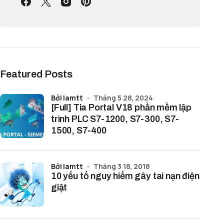
Featured Posts
bởi lamtt
Tháng 5 28, 2024
[Full] Tia Portal V18 phần mềm lập
trình PLC S7-1200, S7-300, S7-
1500, S7-400
bởi lamtt
Tháng 3 18, 2018
10 yếu tố nguy hiểm gây tai nạn điện
giật