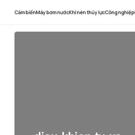
Cảm biến
Máy bơm nước
Khí nén thủy lực
Công nghiệp