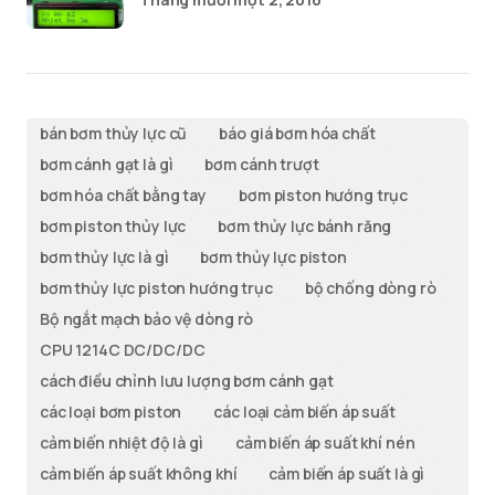
bán bơm thủy lực cũ
báo giá bơm hóa chất
bơm cánh gạt là gì
bơm cánh trượt
bơm hóa chất bằng tay
bơm piston hướng trục
bơm piston thủy lực
bơm thủy lực bánh răng
bơm thủy lực là gì
bơm thủy lực piston
bơm thủy lực piston hướng trục
bộ chống dòng rò
Bộ ngắt mạch bảo vệ dòng rò
CPU 1214C DC/DC/DC
cách điều chỉnh lưu lượng bơm cánh gạt
các loại bơm piston
các loại cảm biến áp suất
cảm biến nhiệt độ là gì
cảm biến áp suất khí nén
cảm biến áp suất không khí
cảm biến áp suất là gì