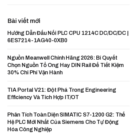
Bài viết mới
Hướng Dẫn Đấu Nối PLC CPU 1214C DC/DC/DC |
6ES7214-1AG40-0XB0
Nguồn Meanwell Chính Hãng 2026: Bí Quyết
Chọn Nguồn Tổ Ong Hay DIN Rail Để Tiết Kiệm
30% Chi Phí Vận Hành
TIA Portal V21: Đột Phá Trong Engineering
Efficiency Và Tích Hợp IT/OT
Phân Tích Toàn Diện SIMATIC S7-1200 G2: Thế
Hệ PLC Mới Nhất Của Siemens Cho Tự Động
Hóa Công Nghiệp