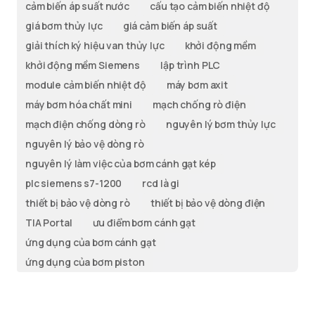
cảm biến áp suất nước
cấu tạo cảm biến nhiệt độ
giá bơm thủy lực
giá cảm biến áp suất
giải thích ký hiệu van thủy lực
khởi động mềm
khởi động mềm Siemens
lập trình PLC
module cảm biến nhiệt độ
máy bơm axit
máy bơm hóa chất mini
mạch chống rò điện
mạch điện chống dòng rò
nguyên lý bơm thủy lực
nguyên lý bảo vệ dòng rò
nguyên lý làm việc của bơm cánh gạt kép
plc siemens s7-1200
rcd là gi
thiết bị bảo vệ dòng rò
thiết bị bảo vệ dòng điện
TIA Portal
ưu điểm bơm cánh gạt
ứng dụng của bơm cánh gạt
ứng dụng của bơm piston