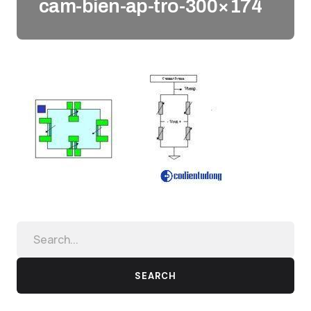
cam-bien-ap-tro-300×174
SEARCH