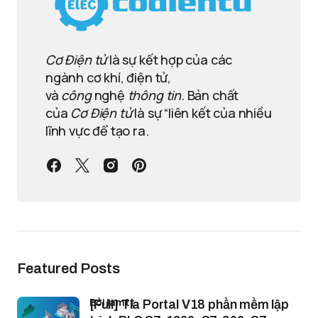
Cơ Điện tử
là sự kết hợp của các
ngành cơ khí, điện tử,
và
công
nghệ
thông tin
. Bản chất
của
Cơ Điện tử
là sự “liên kết của nhiều
lĩnh vực để tạo ra.
Featured Posts
bởi lamtt
[Full] Tia Portal V18 phần mềm lập