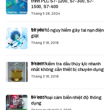
trình PLC S7-1200, S7-300, S7-
1500, S7-400
Tháng 5 28, 2024
bởi lamtt
10 yếu tố nguy hiểm gây tai nạn điện
giật
Tháng 3 18, 2018
bởi lamtt
3 cách kiểm tra dầu thủy lực nhanh
nhất không cần thiết bị chuyên dụng
Tháng 3 18, 2018
bởi lamtt
5+ các loại cảm biến nhiệt độ thông
dụng
Tháng mười một 2, 2016