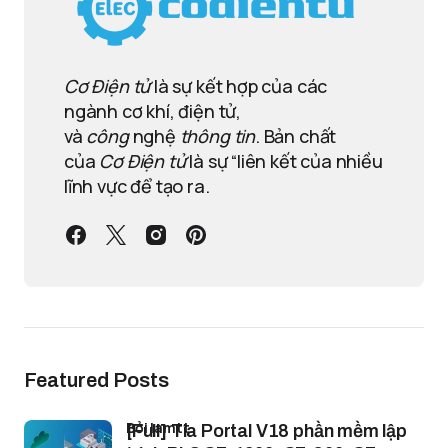
Cơ Điện tử
là sự kết hợp của các
ngành cơ khí, điện tử,
và
công
nghệ
thông tin
. Bản chất
của
Cơ Điện tử
là sự “liên kết của nhiều
lĩnh vực để tạo ra.
Featured Posts
bởi lamtt
[Full] Tia Portal V18 phần mềm lập