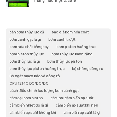
Tháng mười một 2, 2016
bán bơm thủy lực cũ
báo giá bơm hóa chất
bơm cánh gạt là gì
bơm cánh trượt
bơm hóa chất bằng tay
bơm piston hướng trục
bơm piston thủy lực
bơm thủy lực bánh răng
bơm thủy lực là gì
bơm thủy lực piston
bơm thủy lực piston hướng trục
bộ chống dòng rò
Bộ ngắt mạch bảo vệ dòng rò
CPU 1214C DC/DC/DC
cách điều chỉnh lưu lượng bơm cánh gạt
các loại bơm piston
các loại cảm biến áp suất
cảm biến nhiệt độ là gì
cảm biến áp suất khí nén
cảm biến áp suất không khí
cảm biến áp suất là gì