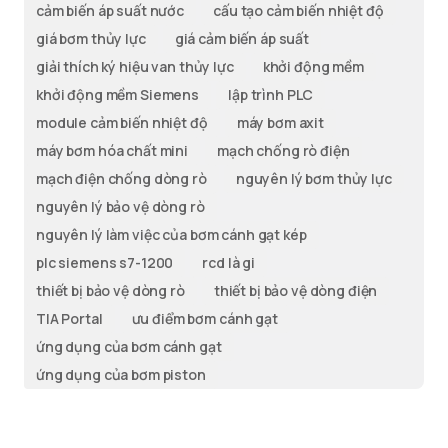
cảm biến áp suất nước
cấu tạo cảm biến nhiệt độ
giá bơm thủy lực
giá cảm biến áp suất
giải thích ký hiệu van thủy lực
khởi động mềm
khởi động mềm Siemens
lập trình PLC
module cảm biến nhiệt độ
máy bơm axit
máy bơm hóa chất mini
mạch chống rò điện
mạch điện chống dòng rò
nguyên lý bơm thủy lực
nguyên lý bảo vệ dòng rò
nguyên lý làm việc của bơm cánh gạt kép
plc siemens s7-1200
rcd là gi
thiết bị bảo vệ dòng rò
thiết bị bảo vệ dòng điện
TIA Portal
ưu điểm bơm cánh gạt
ứng dụng của bơm cánh gạt
ứng dụng của bơm piston