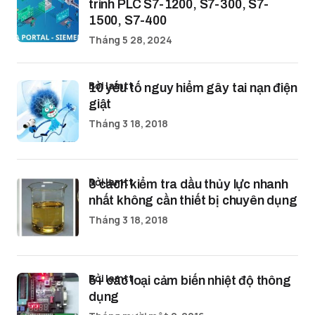
trình PLC S7-1200, S7-300, S7-
1500, S7-400
Tháng 5 28, 2024
bởi lamtt
10 yếu tố nguy hiểm gây tai nạn điện
giật
Tháng 3 18, 2018
bởi lamtt
3 cách kiểm tra dầu thủy lực nhanh
nhất không cần thiết bị chuyên dụng
Tháng 3 18, 2018
bởi lamtt
5+ các loại cảm biến nhiệt độ thông
dụng