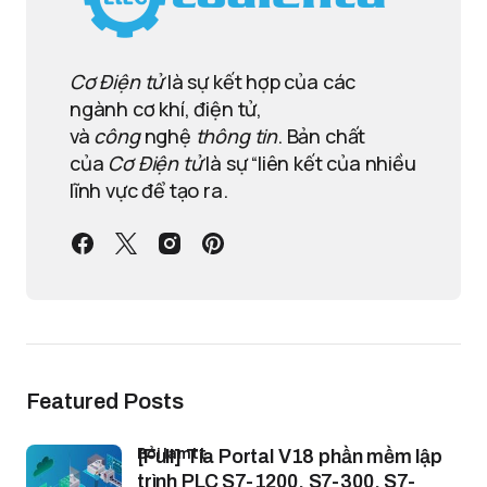
Cơ Điện tử
là sự kết hợp của các
ngành cơ khí, điện tử,
và
công
nghệ
thông tin
. Bản chất
của
Cơ Điện tử
là sự “liên kết của nhiều
lĩnh vực để tạo ra.
Featured Posts
bởi lamtt
[Full] Tia Portal V18 phần mềm lập
trình PLC S7-1200, S7-300, S7-