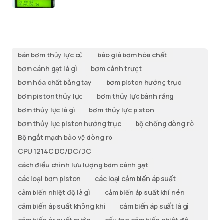
bán bơm thủy lực cũ
báo giá bơm hóa chất
bơm cánh gạt là gì
bơm cánh trượt
bơm hóa chất bằng tay
bơm piston hướng trục
bơm piston thủy lực
bơm thủy lực bánh răng
bơm thủy lực là gì
bơm thủy lực piston
bơm thủy lực piston hướng trục
bộ chống dòng rò
Bộ ngắt mạch bảo vệ dòng rò
CPU 1214C DC/DC/DC
cách điều chỉnh lưu lượng bơm cánh gạt
các loại bơm piston
các loại cảm biến áp suất
cảm biến nhiệt độ là gì
cảm biến áp suất khí nén
cảm biến áp suất không khí
cảm biến áp suất là gì
cảm biến áp suất nước
cấu tạo cảm biến nhiệt độ