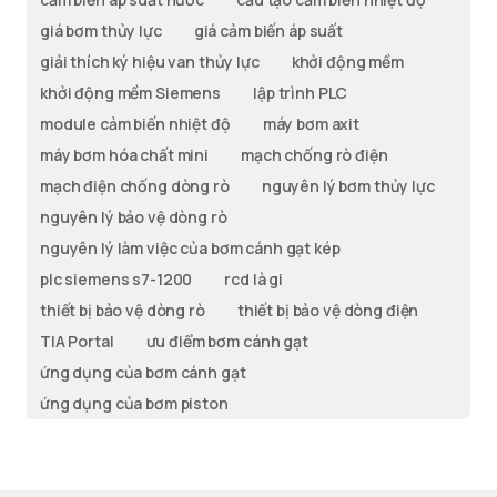
giá bơm thủy lực
giá cảm biến áp suất
giải thích ký hiệu van thủy lực
khởi động mềm
khởi động mềm Siemens
lập trình PLC
module cảm biến nhiệt độ
máy bơm axit
máy bơm hóa chất mini
mạch chống rò điện
mạch điện chống dòng rò
nguyên lý bơm thủy lực
nguyên lý bảo vệ dòng rò
nguyên lý làm việc của bơm cánh gạt kép
plc siemens s7-1200
rcd là gi
thiết bị bảo vệ dòng rò
thiết bị bảo vệ dòng điện
TIA Portal
ưu điểm bơm cánh gạt
ứng dụng của bơm cánh gạt
ứng dụng của bơm piston