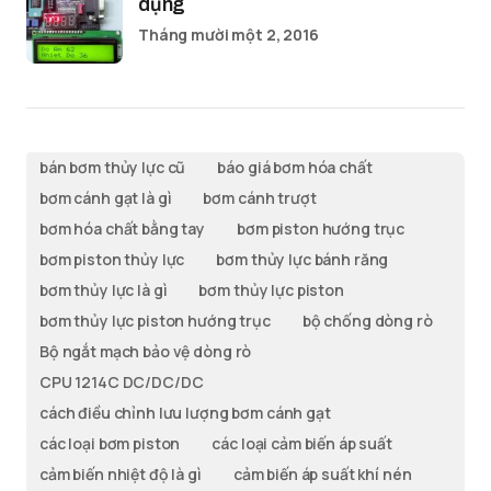
dụng
Tháng mười một 2, 2016
bán bơm thủy lực cũ
báo giá bơm hóa chất
bơm cánh gạt là gì
bơm cánh trượt
bơm hóa chất bằng tay
bơm piston hướng trục
bơm piston thủy lực
bơm thủy lực bánh răng
bơm thủy lực là gì
bơm thủy lực piston
bơm thủy lực piston hướng trục
bộ chống dòng rò
Bộ ngắt mạch bảo vệ dòng rò
CPU 1214C DC/DC/DC
cách điều chỉnh lưu lượng bơm cánh gạt
các loại bơm piston
các loại cảm biến áp suất
cảm biến nhiệt độ là gì
cảm biến áp suất khí nén