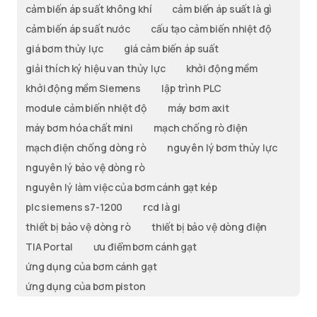
cảm biến áp suất không khí
cảm biến áp suất là gì
cảm biến áp suất nước
cấu tạo cảm biến nhiệt độ
giá bơm thủy lực
giá cảm biến áp suất
giải thích ký hiệu van thủy lực
khởi động mềm
khởi động mềm Siemens
lập trình PLC
module cảm biến nhiệt độ
máy bơm axit
máy bơm hóa chất mini
mạch chống rò điện
mạch điện chống dòng rò
nguyên lý bơm thủy lực
nguyên lý bảo vệ dòng rò
nguyên lý làm việc của bơm cánh gạt kép
plc siemens s7-1200
rcd là gi
thiết bị bảo vệ dòng rò
thiết bị bảo vệ dòng điện
TIA Portal
ưu điểm bơm cánh gạt
ứng dụng của bơm cánh gạt
ứng dụng của bơm piston