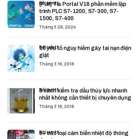
bởi lamtt
[Full] Tia Portal V18 phần mềm lập
trình PLC S7-1200, S7-300, S7-
1500, S7-400
Tháng 5 28, 2024
bởi lamtt
10 yếu tố nguy hiểm gây tai nạn điện
giật
Tháng 3 18, 2018
bởi lamtt
3 cách kiểm tra dầu thủy lực nhanh
nhất không cần thiết bị chuyên dụng
Tháng 3 18, 2018
bởi lamtt
5+ các loại cảm biến nhiệt độ thông