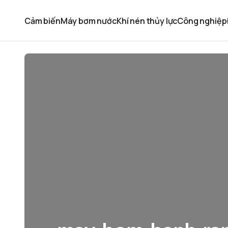
Cảm biến
Máy bơm nước
Khí nén thủy lực
Công nghiệp