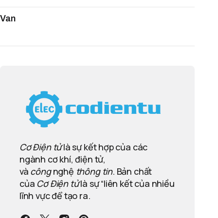
Van
Cơ Điện tử
là sự kết hợp của các
ngành cơ khí, điện tử,
và
công
nghệ
thông tin
. Bản chất
của
Cơ Điện tử
là sự “liên kết của nhiều
lĩnh vực để tạo ra.