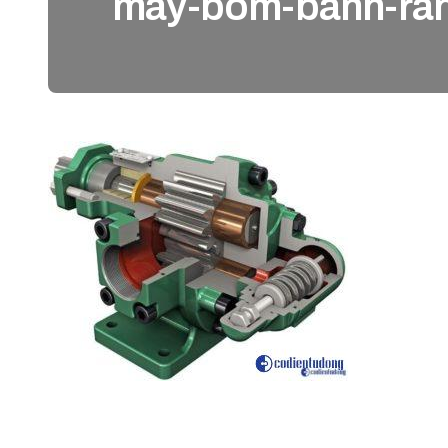
may-bom-banh-ran