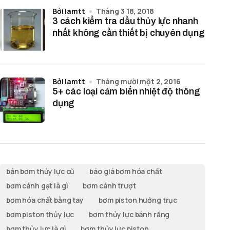
bởi lamtt
Tháng 3 18, 2018
3 cách kiểm tra dầu thủy lực nhanh
nhất không cần thiết bị chuyên dụng
bởi lamtt
Tháng mười một 2, 2016
5+ các loại cảm biến nhiệt độ thông
dụng
bán bơm thủy lực cũ
báo giá bơm hóa chất
bơm cánh gạt là gì
bơm cánh trượt
bơm hóa chất bằng tay
bơm piston hướng trục
bơm piston thủy lực
bơm thủy lực bánh răng
bơm thủy lực là gì
bơm thủy lực piston