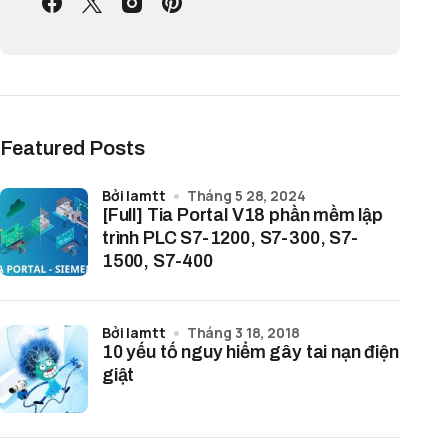
Featured Posts
bởi lamtt
Tháng 5 28, 2024
[Full] Tia Portal V18 phần mềm lập
trình PLC S7-1200, S7-300, S7-
1500, S7-400
bởi lamtt
Tháng 3 18, 2018
10 yếu tố nguy hiểm gây tai nạn điện
giật