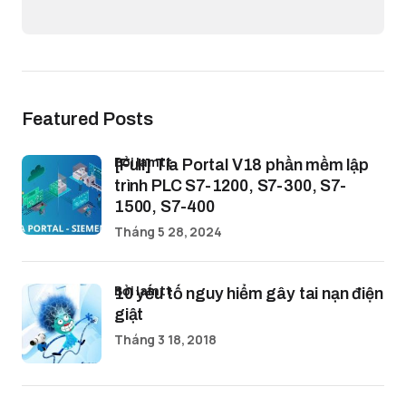
Featured Posts
bởi lamtt
[Full] Tia Portal V18 phần mềm lập
trình PLC S7-1200, S7-300, S7-
1500, S7-400
Tháng 5 28, 2024
bởi lamtt
10 yếu tố nguy hiểm gây tai nạn điện
giật
Tháng 3 18, 2018