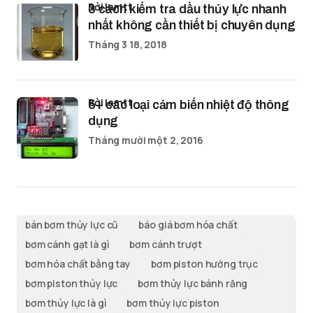
bởi lamtt
3 cách kiểm tra dầu thủy lực nhanh
nhất không cần thiết bị chuyên dụng
Tháng 3 18, 2018
bởi lamtt
5+ các loại cảm biến nhiệt độ thông
dụng
Tháng mười một 2, 2016
bán bơm thủy lực cũ
báo giá bơm hóa chất
bơm cánh gạt là gì
bơm cánh trượt
bơm hóa chất bằng tay
bơm piston hướng trục
bơm piston thủy lực
bơm thủy lực bánh răng
bơm thủy lực là gì
bơm thủy lực piston