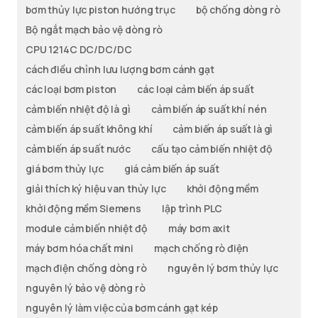
bơm thủy lực piston hướng trục
bộ chống dòng rò
Bộ ngắt mạch bảo vệ dòng rò
CPU 1214C DC/DC/DC
cách điều chỉnh lưu lượng bơm cánh gạt
các loại bơm piston
các loại cảm biến áp suất
cảm biến nhiệt độ là gì
cảm biến áp suất khí nén
cảm biến áp suất không khí
cảm biến áp suất là gì
cảm biến áp suất nước
cấu tạo cảm biến nhiệt độ
giá bơm thủy lực
giá cảm biến áp suất
giải thích ký hiệu van thủy lực
khởi động mềm
khởi động mềm Siemens
lập trình PLC
module cảm biến nhiệt độ
máy bơm axit
máy bơm hóa chất mini
mạch chống rò điện
mạch điện chống dòng rò
nguyên lý bơm thủy lực
nguyên lý bảo vệ dòng rò
nguyên lý làm việc của bơm cánh gạt kép