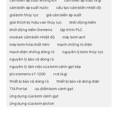
cảm biến áp suất không khí
cảm biến áp suất là gì
cảm biến áp suất nước
cấu tạo cảm biến nhiệt độ
giá bơm thủy lực
giá cảm biến áp suất
giải thích ký hiệu van thủy lực
khởi động mềm
khởi động mềm Siemens
lập trình PLC
module cảm biến nhiệt độ
máy bơm axit
máy bơm hóa chất mini
mạch chống rò điện
mạch điện chống dòng rò
nguyên lý bơm thủy lực
nguyên lý bảo vệ dòng rò
nguyên lý làm việc của bơm cánh gạt kép
plc siemens s7-1200
rcd là gi
thiết bị bảo vệ dòng rò
thiết bị bảo vệ dòng điện
TIA Portal
ưu điểm bơm cánh gạt
ứng dụng của bơm cánh gạt
ứng dụng của bơm piston