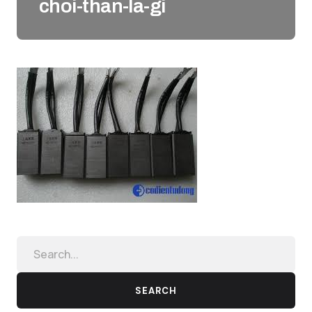
choi-than-la-gi
SEARCH