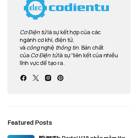
Cơ Điện tử
là sự kết hợp của các
ngành cơ khí, điện tử,
và
công
nghệ
thông tin
. Bản chất
của
Cơ Điện tử
là sự “liên kết của nhiều
lĩnh vực để tạo ra.
Featured Posts
bởi lamtt