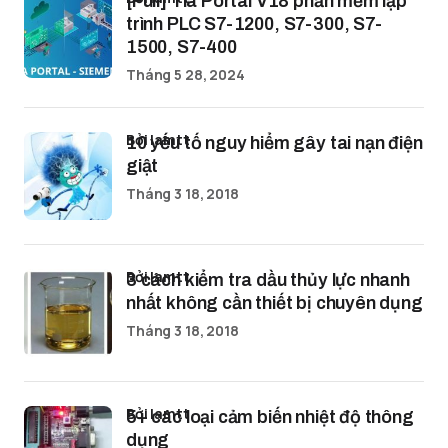
[Full] Tia Portal V18 phần mềm lập
trình PLC S7-1200, S7-300, S7-
1500, S7-400
Tháng 5 28, 2024
bởi lamtt
10 yếu tố nguy hiểm gây tai nạn điện
giật
Tháng 3 18, 2018
bởi lamtt
3 cách kiểm tra dầu thủy lực nhanh
nhất không cần thiết bị chuyên dụng
Tháng 3 18, 2018
bởi lamtt
5+ các loại cảm biến nhiệt độ thông
dụng