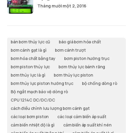
Tháng mười một 2, 2016
bán bơm thủy lực cũ
báo giá bơm hóa chất
bơm cánh gạt là gì
bơm cánh trượt
bơm hóa chất bằng tay
bơm piston hướng trục
bơm piston thủy lực
bơm thủy lực bánh răng
bơm thủy lực là gì
bơm thủy lực piston
bơm thủy lực piston hướng trục
bộ chống dòng rò
Bộ ngắt mạch bảo vệ dòng rò
CPU 1214C DC/DC/DC
cách điều chỉnh lưu lượng bơm cánh gạt
các loại bơm piston
các loại cảm biến áp suất
cảm biến nhiệt độ là gì
cảm biến áp suất khí nén