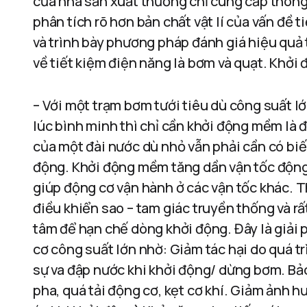
của nhà sản xuất thường chỉ cung cấp thông s
phân tích rõ hơn bản chất vật lí của vấn đề t
và trình bày phương pháp đánh giá hiệu quả
về tiết kiệm điện năng là bơm và quạt. Khởi
– Với một trạm bơm tưới tiêu dù công suất l
lúc bình minh thì chỉ cần khởi động mềm là đ
của một đài nước dù nhỏ vẫn phải cần có biế
động. Khởi động mềm tăng dần vận tốc động
giúp động cơ vận hành ở các vận tốc khác. Th
điều khiển sao – tam giác truyền thống và r
tâm để hạn chế dòng khởi động. Đây là giải 
cơ công suất lớn nhờ: Giảm tác hại do quá tr
sự va đập nước khi khởi động/ dừng bơm. Bả
pha, quá tải động cơ, kẹt cơ khí. Giảm ảnh 