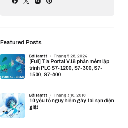
Featured Posts
bởi lamtt
Tháng 5 28, 2024
[Full] Tia Portal V18 phần mềm lập
trình PLC S7-1200, S7-300, S7-
1500, S7-400
bởi lamtt
Tháng 3 18, 2018
10 yếu tố nguy hiểm gây tai nạn điện
giật