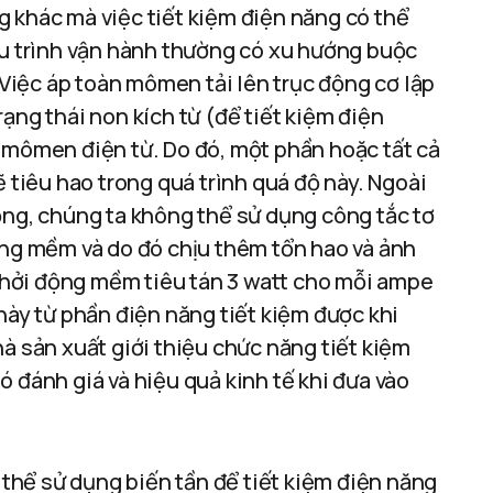
 khác mà việc tiết kiệm điện năng có thể
hu trình vận hành thường có xu hướng buộc
. Việc áp toàn mômen tải lên trục động cơ lập
ạng thái non kích từ (để tiết kiệm điện
 mômen điện từ. Do đó, một phần hoặc tất cả
ẽ tiêu hao trong quá trình quá độ này. Ngoài
ộng, chúng ta không thể sử dụng công tắc tơ
ộng mềm và do đó chịu thêm tổn hao và ảnh
hởi động mềm tiêu tán 3 watt cho mỗi ampe
này từ phần điện năng tiết kiệm được khi
hà sản xuất giới thiệu chức năng tiết kiệm
 đánh giá và hiệu quả kinh tế khi đưa vào
ó thể sử dụng biến tần để tiết kiệm điện năng