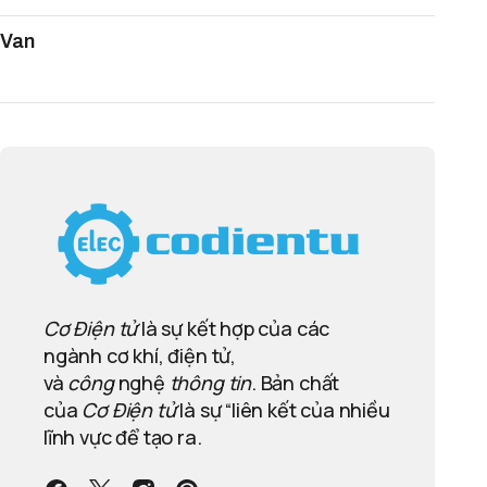
Van
Cơ Điện tử
là sự kết hợp của các
ngành cơ khí, điện tử,
và
công
nghệ
thông tin
. Bản chất
của
Cơ Điện tử
là sự “liên kết của nhiều
lĩnh vực để tạo ra.