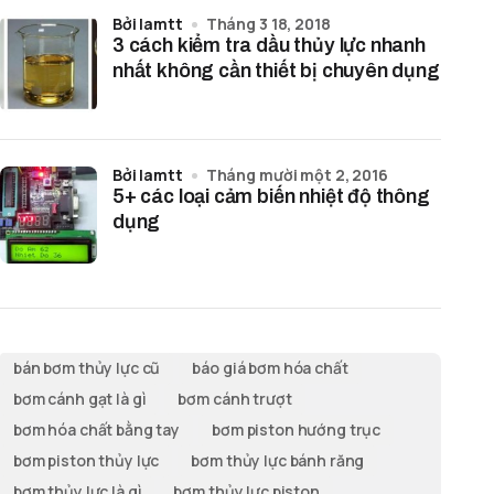
bởi lamtt
Tháng 3 18, 2018
3 cách kiểm tra dầu thủy lực nhanh
nhất không cần thiết bị chuyên dụng
bởi lamtt
Tháng mười một 2, 2016
5+ các loại cảm biến nhiệt độ thông
dụng
bán bơm thủy lực cũ
báo giá bơm hóa chất
bơm cánh gạt là gì
bơm cánh trượt
bơm hóa chất bằng tay
bơm piston hướng trục
bơm piston thủy lực
bơm thủy lực bánh răng
bơm thủy lực là gì
bơm thủy lực piston