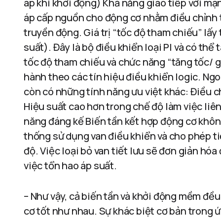
áp khi khởi động) Khả năng giao tiếp với mạn
áp cấp nguồn cho động cơ nhằm điều chỉnh t
truyền động. Giá trị “tốc độ tham chiếu” lấy 
suất). Đây là bộ điều khiển loại PI và có thể 
tốc độ tham chiếu và chức năng “tăng tốc/ g
hành theo các tín hiệu điều khiển logic. Ng
còn có những tính năng ưu việt khác: Điều c
Hiệu suất cao hơn trong chế độ làm việc liê
năng đáng kế Biến tần kết hợp động cơ khôn
thống sử dụng van điều khiển và cho phép ti
độ. Việc loại bỏ van tiết lưu sẽ đơn giản hó
việc tổn hao áp suất.
– Như vậy, cả biến tần và khởi động mềm đều
cơ tốt như nhau. Sự khác biệt cơ bản trong ứ