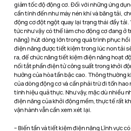
giảm tốc độ động cơ. Đối với những ứng dụng
cần tính đến như máy nén khí và băng tải, c
động cơ đột ngột quay lại trạng thái đầy tải
tức như vậy có thể làm cho động cơ đang ở tr
năng) hút dòng lớn trong quá trình phục hồi
điện năng được tiết kiệm trong lúc non tải s
ra, để chức năng tiết kiệm điện năng hoạt đ
nối tắt phần điện tử công suất trong khởi đ
hưởng của hòa tần bậc cao. Thông thường k
của dòng động cơ và cần phải trừ đi tổn hao 
tính hiệu quả thực. Như vậy, mặc dù nhiều n
điện năng của khởi động mềm, thực tế rất khó
vận hành vẫn cần xem xét lại.
– Biến tần và tiết kiệm điện năng Lĩnh vực c