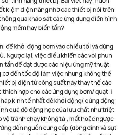
ố, tính năng thiết bị. Bài viết này muốn
iết kiệm điện năng nhờ các thiết bị nói trên
 thông qua khảo sát các ứng dụng điển hình
 động mềm hay biến tần?
ớn, để khởi động bơm vào chiều tối và dừng
ủ. Ngược lại, việc điều khiển các vòi phun
n tần để đạt được các hiệu ứng mỹ thuật
 cơ đến tốc độ làm việc nhưng không thể
iết bị điện tử công suất này thay thế các
ất thích hợp cho các ứng dụng bơm/ quạt li
pháp kinh tế nhất để khởi động/ dừng động
ình quá độ động học của lưu chất như triệt
o vệ tránh chạy không tải, mất hoặc ngược
hưởng đến nguồn cung cấp (dòng đỉnh và sụt