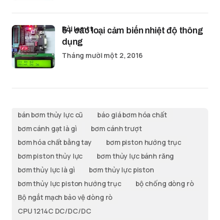
bởi lamtt
5+ các loại cảm biến nhiệt độ thông
dụng
Tháng mười một 2, 2016
bán bơm thủy lực cũ
báo giá bơm hóa chất
bơm cánh gạt là gì
bơm cánh trượt
bơm hóa chất bằng tay
bơm piston hướng trục
bơm piston thủy lực
bơm thủy lực bánh răng
bơm thủy lực là gì
bơm thủy lực piston
bơm thủy lực piston hướng trục
bộ chống dòng rò
Bộ ngắt mạch bảo vệ dòng rò
CPU 1214C DC/DC/DC