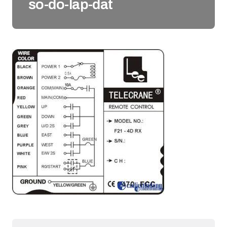
so-do-lap-dat