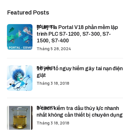
Featured Posts
bởi lamtt
[Full] Tia Portal V18 phần mềm lập
trình PLC S7-1200, S7-300, S7-
1500, S7-400
Tháng 5 28, 2024
bởi lamtt
10 yếu tố nguy hiểm gây tai nạn điện
giật
Tháng 3 18, 2018
bởi lamtt
3 cách kiểm tra dầu thủy lực nhanh
nhất không cần thiết bị chuyên dụng
Tháng 3 18, 2018