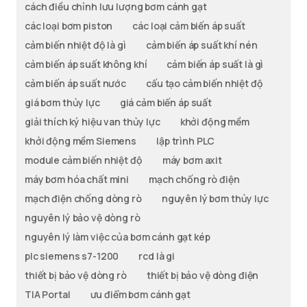
cách điều chỉnh lưu lượng bơm cánh gạt
các loại bơm piston
các loại cảm biến áp suất
cảm biến nhiệt độ là gì
cảm biến áp suất khí nén
cảm biến áp suất không khí
cảm biến áp suất là gì
cảm biến áp suất nước
cấu tạo cảm biến nhiệt độ
giá bơm thủy lực
giá cảm biến áp suất
giải thích ký hiệu van thủy lực
khởi động mềm
khởi động mềm Siemens
lập trình PLC
module cảm biến nhiệt độ
máy bơm axit
máy bơm hóa chất mini
mạch chống rò điện
mạch điện chống dòng rò
nguyên lý bơm thủy lực
nguyên lý bảo vệ dòng rò
nguyên lý làm việc của bơm cánh gạt kép
plc siemens s7-1200
rcd là gi
thiết bị bảo vệ dòng rò
thiết bị bảo vệ dòng điện
TIA Portal
ưu điểm bơm cánh gạt