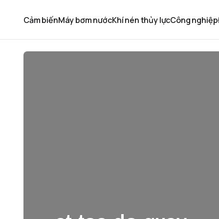
Cảm biến
Máy bơm nước
Khí nén thủy lực
Công nghiệp