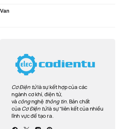
Van
Cơ Điện tử
là sự kết hợp của các
ngành cơ khí, điện tử,
và
công
nghệ
thông tin
. Bản chất
của
Cơ Điện tử
là sự “liên kết của nhiều
lĩnh vực để tạo ra.