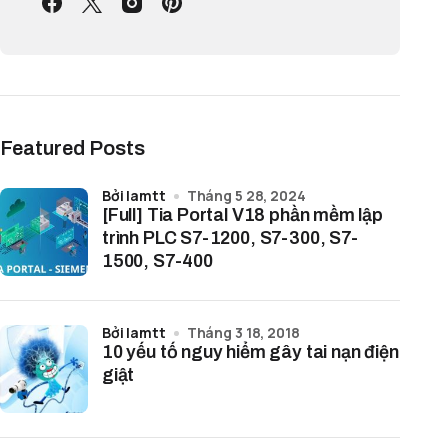
Featured Posts
bởi lamtt
Tháng 5 28, 2024
[Full] Tia Portal V18 phần mềm lập
trình PLC S7-1200, S7-300, S7-
1500, S7-400
bởi lamtt
Tháng 3 18, 2018
10 yếu tố nguy hiểm gây tai nạn điện
giật