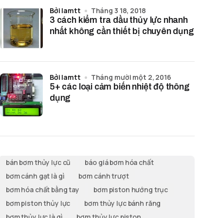
bởi lamtt
Tháng 3 18, 2018
3 cách kiểm tra dầu thủy lực nhanh
nhất không cần thiết bị chuyên dụng
bởi lamtt
Tháng mười một 2, 2016
5+ các loại cảm biến nhiệt độ thông
dụng
bán bơm thủy lực cũ
báo giá bơm hóa chất
bơm cánh gạt là gì
bơm cánh trượt
bơm hóa chất bằng tay
bơm piston hướng trục
bơm piston thủy lực
bơm thủy lực bánh răng
bơm thủy lực là gì
bơm thủy lực piston