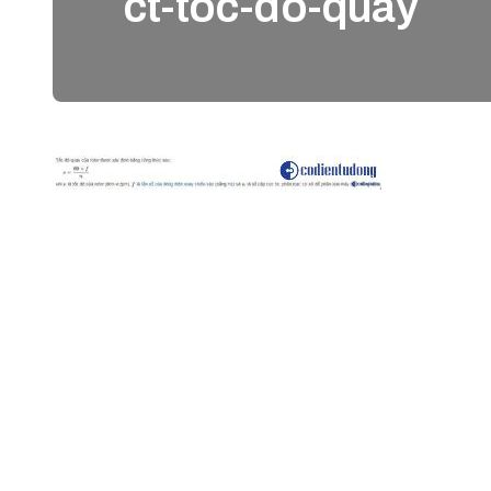
ct-toc-do-quay