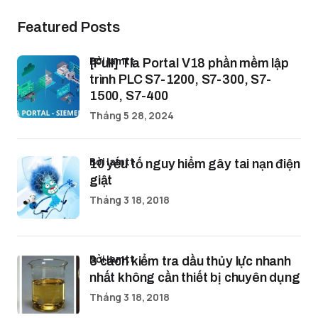
Featured Posts
bởi lamtt
[Full] Tia Portal V18 phần mềm lập
trình PLC S7-1200, S7-300, S7-
1500, S7-400
Tháng 5 28, 2024
bởi lamtt
10 yếu tố nguy hiểm gây tai nạn điện
giật
Tháng 3 18, 2018
bởi lamtt
3 cách kiểm tra dầu thủy lực nhanh
nhất không cần thiết bị chuyên dụng
Tháng 3 18, 2018