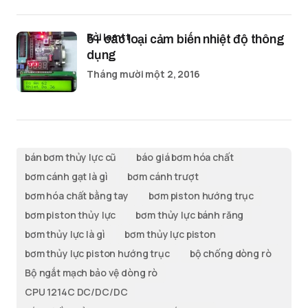
bởi lamtt
5+ các loại cảm biến nhiệt độ thông
dụng
Tháng mười một 2, 2016
bán bơm thủy lực cũ
báo giá bơm hóa chất
bơm cánh gạt là gì
bơm cánh trượt
bơm hóa chất bằng tay
bơm piston hướng trục
bơm piston thủy lực
bơm thủy lực bánh răng
bơm thủy lực là gì
bơm thủy lực piston
bơm thủy lực piston hướng trục
bộ chống dòng rò
Bộ ngắt mạch bảo vệ dòng rò
CPU 1214C DC/DC/DC