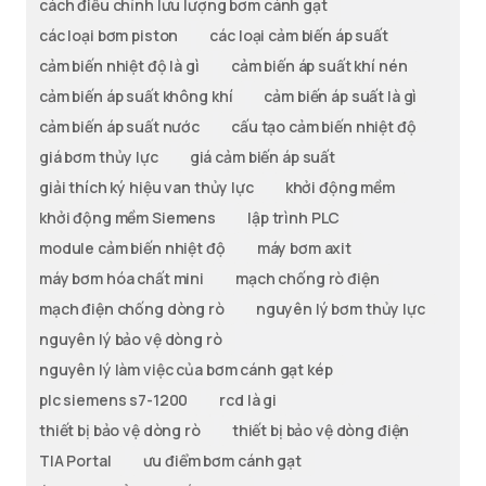
cách điều chỉnh lưu lượng bơm cánh gạt
các loại bơm piston
các loại cảm biến áp suất
cảm biến nhiệt độ là gì
cảm biến áp suất khí nén
cảm biến áp suất không khí
cảm biến áp suất là gì
cảm biến áp suất nước
cấu tạo cảm biến nhiệt độ
giá bơm thủy lực
giá cảm biến áp suất
giải thích ký hiệu van thủy lực
khởi động mềm
khởi động mềm Siemens
lập trình PLC
module cảm biến nhiệt độ
máy bơm axit
máy bơm hóa chất mini
mạch chống rò điện
mạch điện chống dòng rò
nguyên lý bơm thủy lực
nguyên lý bảo vệ dòng rò
nguyên lý làm việc của bơm cánh gạt kép
plc siemens s7-1200
rcd là gi
thiết bị bảo vệ dòng rò
thiết bị bảo vệ dòng điện
TIA Portal
ưu điểm bơm cánh gạt