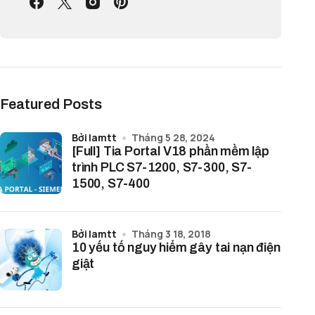
Featured Posts
bởi lamtt
Tháng 5 28, 2024
[Full] Tia Portal V18 phần mềm lập
trình PLC S7-1200, S7-300, S7-
1500, S7-400
bởi lamtt
Tháng 3 18, 2018
10 yếu tố nguy hiểm gây tai nạn điện
giật