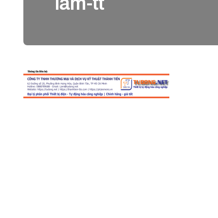
lam-tt