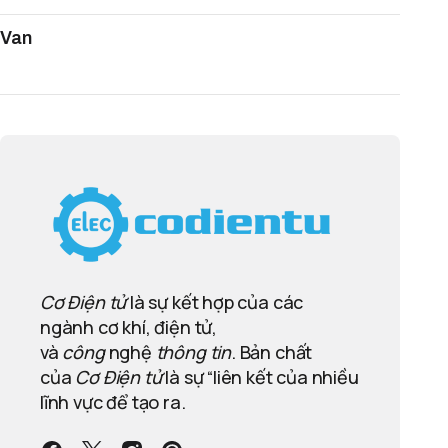
Van
Cơ Điện tử
là sự kết hợp của các
ngành cơ khí, điện tử,
và
công
nghệ
thông tin
. Bản chất
của
Cơ Điện tử
là sự “liên kết của nhiều
lĩnh vực để tạo ra.