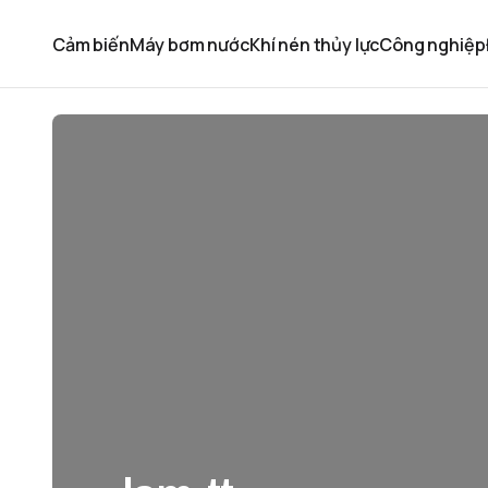
Cảm biến
Máy bơm nước
Khí nén thủy lực
Công nghiệp