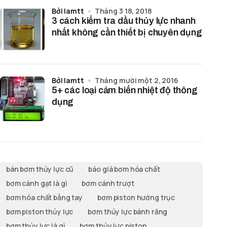
bởi lamtt
Tháng 3 18, 2018
3 cách kiểm tra dầu thủy lực nhanh
nhất không cần thiết bị chuyên dụng
bởi lamtt
Tháng mười một 2, 2016
5+ các loại cảm biến nhiệt độ thông
dụng
bán bơm thủy lực cũ
báo giá bơm hóa chất
bơm cánh gạt là gì
bơm cánh trượt
bơm hóa chất bằng tay
bơm piston hướng trục
bơm piston thủy lực
bơm thủy lực bánh răng
bơm thủy lực là gì
bơm thủy lực piston