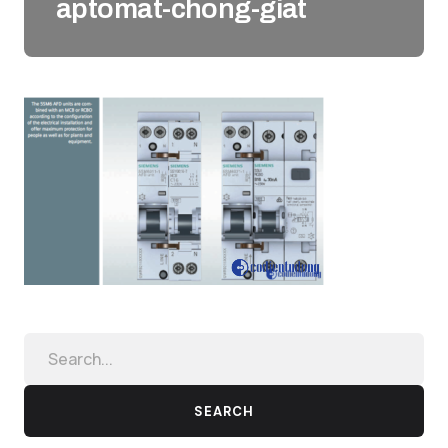
aptomat-chong-giat
SEARCH