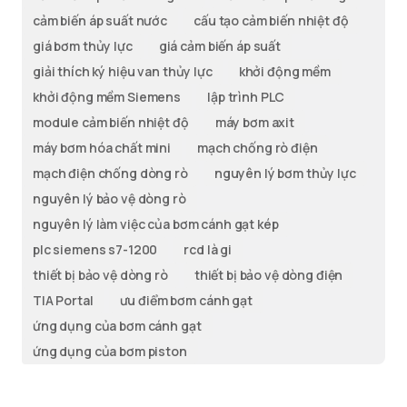
cảm biến áp suất nước
cấu tạo cảm biến nhiệt độ
giá bơm thủy lực
giá cảm biến áp suất
giải thích ký hiệu van thủy lực
khởi động mềm
khởi động mềm Siemens
lập trình PLC
module cảm biến nhiệt độ
máy bơm axit
máy bơm hóa chất mini
mạch chống rò điện
mạch điện chống dòng rò
nguyên lý bơm thủy lực
nguyên lý bảo vệ dòng rò
nguyên lý làm việc của bơm cánh gạt kép
plc siemens s7-1200
rcd là gi
thiết bị bảo vệ dòng rò
thiết bị bảo vệ dòng điện
TIA Portal
ưu điểm bơm cánh gạt
ứng dụng của bơm cánh gạt
ứng dụng của bơm piston