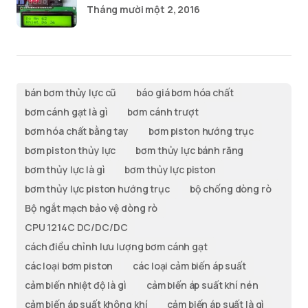
Tháng mười một 2, 2016
bán bơm thủy lực cũ
báo giá bơm hóa chất
bơm cánh gạt là gì
bơm cánh trượt
bơm hóa chất bằng tay
bơm piston hướng trục
bơm piston thủy lực
bơm thủy lực bánh răng
bơm thủy lực là gì
bơm thủy lực piston
bơm thủy lực piston hướng trục
bộ chống dòng rò
Bộ ngắt mạch bảo vệ dòng rò
CPU 1214C DC/DC/DC
cách điều chỉnh lưu lượng bơm cánh gạt
các loại bơm piston
các loại cảm biến áp suất
cảm biến nhiệt độ là gì
cảm biến áp suất khí nén
cảm biến áp suất không khí
cảm biến áp suất là gì