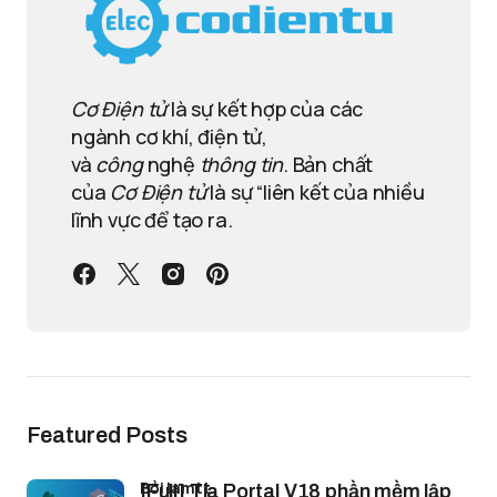
Cơ Điện tử
là sự kết hợp của các
ngành cơ khí, điện tử,
và
công
nghệ
thông tin
. Bản chất
của
Cơ Điện tử
là sự “liên kết của nhiều
lĩnh vực để tạo ra.
Featured Posts
bởi lamtt
[Full] Tia Portal V18 phần mềm lập