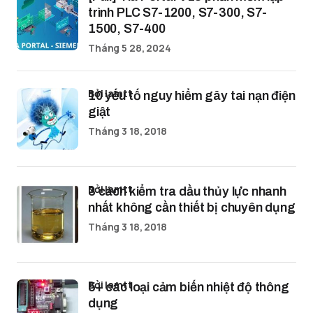
trình PLC S7-1200, S7-300, S7-
1500, S7-400
Tháng 5 28, 2024
bởi lamtt
10 yếu tố nguy hiểm gây tai nạn điện
giật
Tháng 3 18, 2018
bởi lamtt
3 cách kiểm tra dầu thủy lực nhanh
nhất không cần thiết bị chuyên dụng
Tháng 3 18, 2018
bởi lamtt
5+ các loại cảm biến nhiệt độ thông
dụng