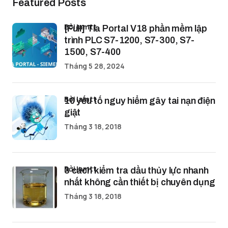
Featured Posts
bởi lamtt
[Full] Tia Portal V18 phần mềm lập
trình PLC S7-1200, S7-300, S7-
1500, S7-400
Tháng 5 28, 2024
bởi lamtt
10 yếu tố nguy hiểm gây tai nạn điện
giật
Tháng 3 18, 2018
bởi lamtt
3 cách kiểm tra dầu thủy lực nhanh
nhất không cần thiết bị chuyên dụng
Tháng 3 18, 2018