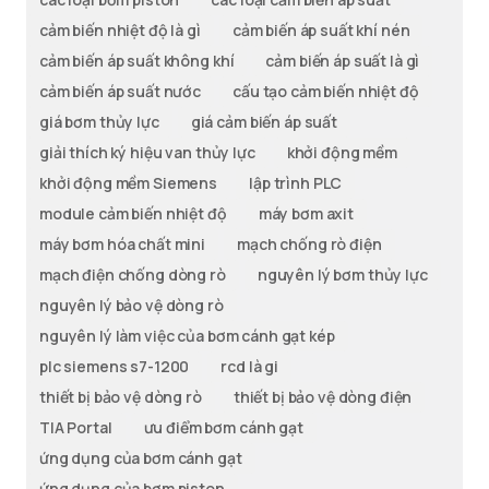
cảm biến nhiệt độ là gì
cảm biến áp suất khí nén
cảm biến áp suất không khí
cảm biến áp suất là gì
cảm biến áp suất nước
cấu tạo cảm biến nhiệt độ
giá bơm thủy lực
giá cảm biến áp suất
giải thích ký hiệu van thủy lực
khởi động mềm
khởi động mềm Siemens
lập trình PLC
module cảm biến nhiệt độ
máy bơm axit
máy bơm hóa chất mini
mạch chống rò điện
mạch điện chống dòng rò
nguyên lý bơm thủy lực
nguyên lý bảo vệ dòng rò
nguyên lý làm việc của bơm cánh gạt kép
plc siemens s7-1200
rcd là gi
thiết bị bảo vệ dòng rò
thiết bị bảo vệ dòng điện
TIA Portal
ưu điểm bơm cánh gạt
ứng dụng của bơm cánh gạt
ứng dụng của bơm piston