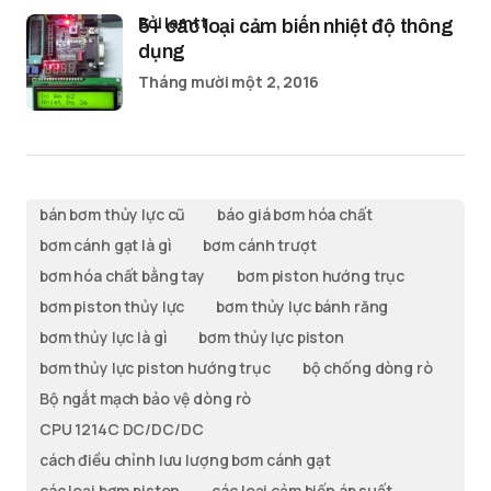
bởi lamtt
5+ các loại cảm biến nhiệt độ thông
dụng
Tháng mười một 2, 2016
bán bơm thủy lực cũ
báo giá bơm hóa chất
bơm cánh gạt là gì
bơm cánh trượt
bơm hóa chất bằng tay
bơm piston hướng trục
bơm piston thủy lực
bơm thủy lực bánh răng
bơm thủy lực là gì
bơm thủy lực piston
bơm thủy lực piston hướng trục
bộ chống dòng rò
Bộ ngắt mạch bảo vệ dòng rò
CPU 1214C DC/DC/DC
cách điều chỉnh lưu lượng bơm cánh gạt
các loại bơm piston
các loại cảm biến áp suất