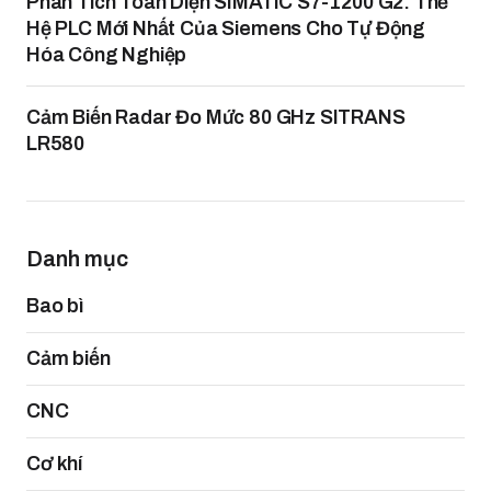
Phân Tích Toàn Diện SIMATIC S7-1200 G2: Thế
Hệ PLC Mới Nhất Của Siemens Cho Tự Động
Hóa Công Nghiệp
Cảm Biến Radar Đo Mức 80 GHz SITRANS
LR580
Danh mục
Bao bì
Cảm biến
CNC
Cơ khí