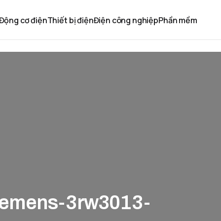
Động cơ điện
Thiết bị điện
Điện công nghiệp
Phần mềm
iemens-3rw3013-