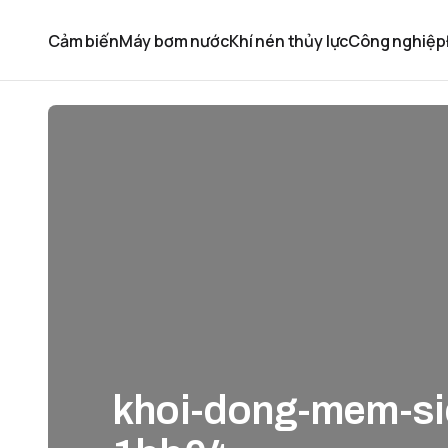
Cảm biến
Máy bơm nước
Khí nén thủy lực
Công nghiệp
khoi-dong-mem-s