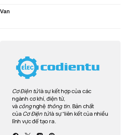
Van
Cơ Điện tử
là sự kết hợp của các
ngành cơ khí, điện tử,
và
công
nghệ
thông tin
. Bản chất
của
Cơ Điện tử
là sự “liên kết của nhiều
lĩnh vực để tạo ra.