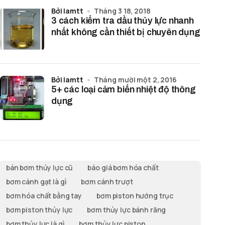
bởi lamtt
Tháng 3 18, 2018
3 cách kiểm tra dầu thủy lực nhanh
nhất không cần thiết bị chuyên dụng
bởi lamtt
Tháng mười một 2, 2016
5+ các loại cảm biến nhiệt độ thông
dụng
bán bơm thủy lực cũ
báo giá bơm hóa chất
bơm cánh gạt là gì
bơm cánh trượt
bơm hóa chất bằng tay
bơm piston hướng trục
bơm piston thủy lực
bơm thủy lực bánh răng
bơm thủy lực là gì
bơm thủy lực piston