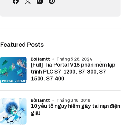
Featured Posts
bởi lamtt
Tháng 5 28, 2024
[Full] Tia Portal V18 phần mềm lập
trình PLC S7-1200, S7-300, S7-
1500, S7-400
bởi lamtt
Tháng 3 18, 2018
10 yếu tố nguy hiểm gây tai nạn điện
giật