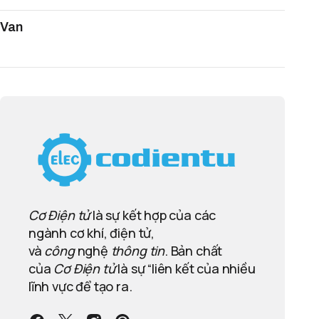
Van
Cơ Điện tử
là sự kết hợp của các
ngành cơ khí, điện tử,
và
công
nghệ
thông tin
. Bản chất
của
Cơ Điện tử
là sự “liên kết của nhiều
lĩnh vực để tạo ra.