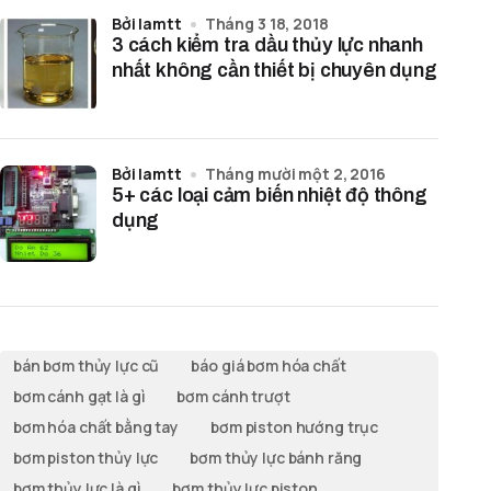
bởi lamtt
Tháng 3 18, 2018
3 cách kiểm tra dầu thủy lực nhanh
nhất không cần thiết bị chuyên dụng
bởi lamtt
Tháng mười một 2, 2016
5+ các loại cảm biến nhiệt độ thông
dụng
bán bơm thủy lực cũ
báo giá bơm hóa chất
bơm cánh gạt là gì
bơm cánh trượt
bơm hóa chất bằng tay
bơm piston hướng trục
bơm piston thủy lực
bơm thủy lực bánh răng
bơm thủy lực là gì
bơm thủy lực piston