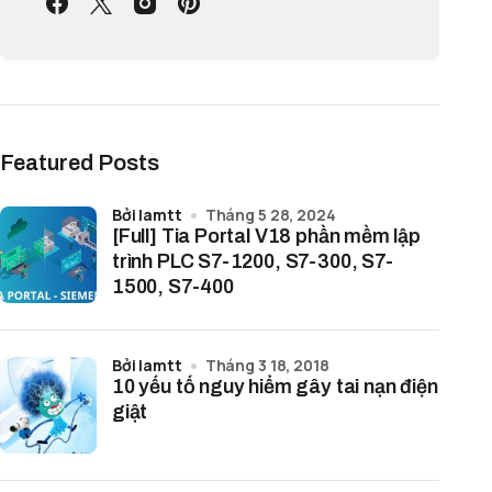
Featured Posts
bởi lamtt
Tháng 5 28, 2024
[Full] Tia Portal V18 phần mềm lập
trình PLC S7-1200, S7-300, S7-
1500, S7-400
bởi lamtt
Tháng 3 18, 2018
10 yếu tố nguy hiểm gây tai nạn điện
giật