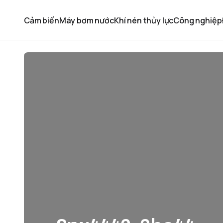
Cảm biến
Máy bơm nước
Khí nén thủy lực
Công nghiệp