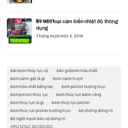
bởi lamtt
5+ các loại cảm biến nhiệt độ thông
dụng
Tháng mười một 2, 2016
bán bơm thủy lực cũ
báo giá bơm hóa chất
bơm cánh gạt là gì
bơm cánh trượt
bơm hóa chất bằng tay
bơm piston hướng trục
bơm piston thủy lực
bơm thủy lực bánh răng
bơm thủy lực là gì
bơm thủy lực piston
bơm thủy lực piston hướng trục
bộ chống dòng rò
Bộ ngắt mạch bảo vệ dòng rò
CPU 1214C DC/DC/DC