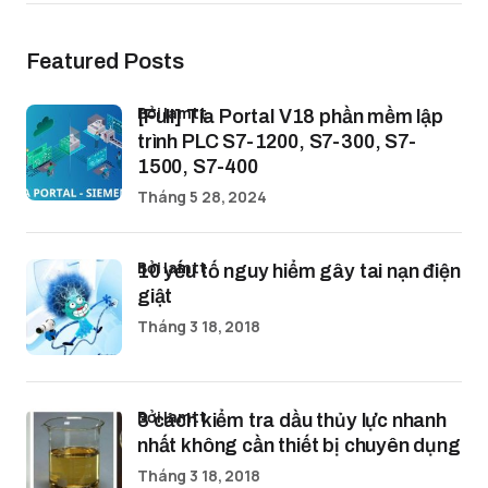
Featured Posts
bởi lamtt
[Full] Tia Portal V18 phần mềm lập
trình PLC S7-1200, S7-300, S7-
1500, S7-400
Tháng 5 28, 2024
bởi lamtt
10 yếu tố nguy hiểm gây tai nạn điện
giật
Tháng 3 18, 2018
bởi lamtt
3 cách kiểm tra dầu thủy lực nhanh
nhất không cần thiết bị chuyên dụng
Tháng 3 18, 2018