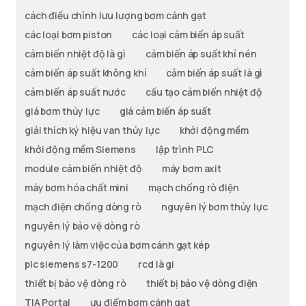
cách điều chỉnh lưu lượng bơm cánh gạt
các loại bơm piston
các loại cảm biến áp suất
cảm biến nhiệt độ là gì
cảm biến áp suất khí nén
cảm biến áp suất không khí
cảm biến áp suất là gì
cảm biến áp suất nước
cấu tạo cảm biến nhiệt độ
giá bơm thủy lực
giá cảm biến áp suất
giải thích ký hiệu van thủy lực
khởi động mềm
khởi động mềm Siemens
lập trình PLC
module cảm biến nhiệt độ
máy bơm axit
máy bơm hóa chất mini
mạch chống rò điện
mạch điện chống dòng rò
nguyên lý bơm thủy lực
nguyên lý bảo vệ dòng rò
nguyên lý làm việc của bơm cánh gạt kép
plc siemens s7-1200
rcd là gi
thiết bị bảo vệ dòng rò
thiết bị bảo vệ dòng điện
TIA Portal
ưu điểm bơm cánh gạt