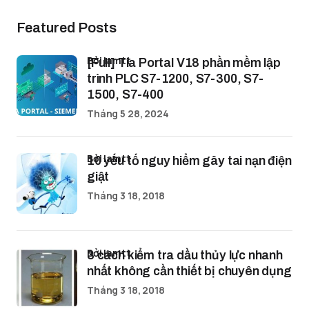
Featured Posts
bởi lamtt
[Full] Tia Portal V18 phần mềm lập
trình PLC S7-1200, S7-300, S7-
1500, S7-400
Tháng 5 28, 2024
bởi lamtt
10 yếu tố nguy hiểm gây tai nạn điện
giật
Tháng 3 18, 2018
bởi lamtt
3 cách kiểm tra dầu thủy lực nhanh
nhất không cần thiết bị chuyên dụng
Tháng 3 18, 2018