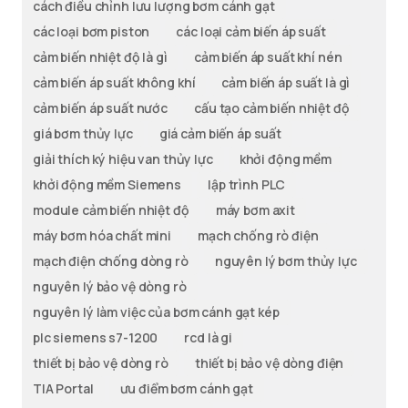
cách điều chỉnh lưu lượng bơm cánh gạt
các loại bơm piston
các loại cảm biến áp suất
cảm biến nhiệt độ là gì
cảm biến áp suất khí nén
cảm biến áp suất không khí
cảm biến áp suất là gì
cảm biến áp suất nước
cấu tạo cảm biến nhiệt độ
giá bơm thủy lực
giá cảm biến áp suất
giải thích ký hiệu van thủy lực
khởi động mềm
khởi động mềm Siemens
lập trình PLC
module cảm biến nhiệt độ
máy bơm axit
máy bơm hóa chất mini
mạch chống rò điện
mạch điện chống dòng rò
nguyên lý bơm thủy lực
nguyên lý bảo vệ dòng rò
nguyên lý làm việc của bơm cánh gạt kép
plc siemens s7-1200
rcd là gi
thiết bị bảo vệ dòng rò
thiết bị bảo vệ dòng điện
TIA Portal
ưu điểm bơm cánh gạt