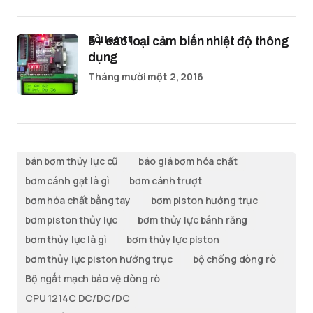
bởi lamtt
5+ các loại cảm biến nhiệt độ thông
dụng
Tháng mười một 2, 2016
bán bơm thủy lực cũ
báo giá bơm hóa chất
bơm cánh gạt là gì
bơm cánh trượt
bơm hóa chất bằng tay
bơm piston hướng trục
bơm piston thủy lực
bơm thủy lực bánh răng
bơm thủy lực là gì
bơm thủy lực piston
bơm thủy lực piston hướng trục
bộ chống dòng rò
Bộ ngắt mạch bảo vệ dòng rò
CPU 1214C DC/DC/DC