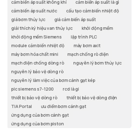
cảm biến áp suất không khí
cảm biến áp suất là gì
cảm biến áp suất nước
cấu tạo cảm biến nhiệt độ
giá bơm thủy lực
giá cảm biến áp suất
giải thích ký hiệu van thủy lực
khởi động mềm
khởi động mềm Siemens
lập trình PLC
module cảm biến nhiệt độ
máy bơm axit
máy bơm hóa chất mini
mạch chống rò điện
mạch điện chống dòng rò
nguyên lý bơm thủy lực
nguyên lý bảo vệ dòng rò
nguyên lý làm việc của bơm cánh gạt kép
plc siemens s7-1200
rcd là gi
thiết bị bảo vệ dòng rò
thiết bị bảo vệ dòng điện
TIA Portal
ưu điểm bơm cánh gạt
ứng dụng của bơm cánh gạt
ứng dụng của bơm piston