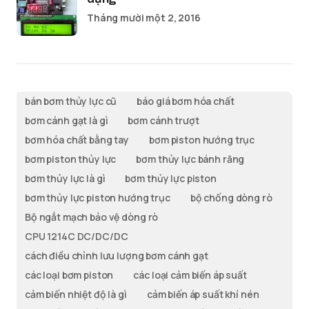
Tháng mười một 2, 2016
bán bơm thủy lực cũ
báo giá bơm hóa chất
bơm cánh gạt là gì
bơm cánh trượt
bơm hóa chất bằng tay
bơm piston hướng trục
bơm piston thủy lực
bơm thủy lực bánh răng
bơm thủy lực là gì
bơm thủy lực piston
bơm thủy lực piston hướng trục
bộ chống dòng rò
Bộ ngắt mạch bảo vệ dòng rò
CPU 1214C DC/DC/DC
cách điều chỉnh lưu lượng bơm cánh gạt
các loại bơm piston
các loại cảm biến áp suất
cảm biến nhiệt độ là gì
cảm biến áp suất khí nén