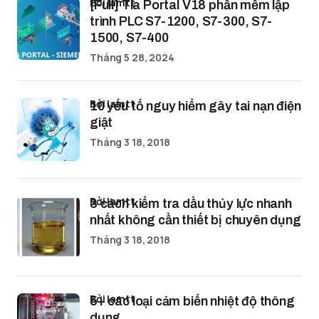
bởi lamtt
[Full] Tia Portal V18 phần mềm lập
trình PLC S7-1200, S7-300, S7-
1500, S7-400
Tháng 5 28, 2024
bởi lamtt
10 yếu tố nguy hiểm gây tai nạn điện
giật
Tháng 3 18, 2018
bởi lamtt
3 cách kiểm tra dầu thủy lực nhanh
nhất không cần thiết bị chuyên dụng
Tháng 3 18, 2018
bởi lamtt
5+ các loại cảm biến nhiệt độ thông
dụng