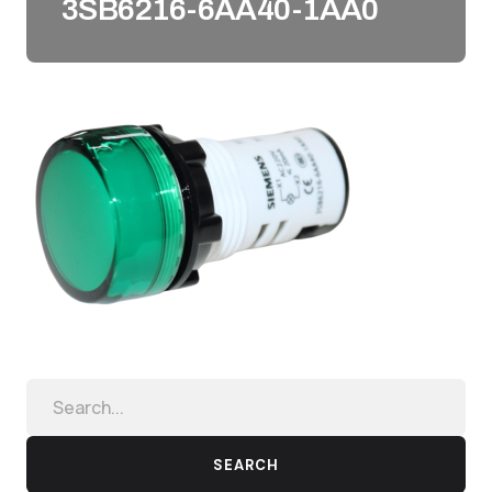
3SB6216-6AA40-1AA0
SEARCH