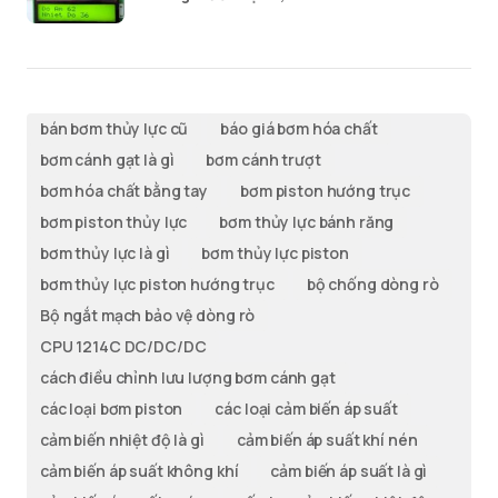
bán bơm thủy lực cũ
báo giá bơm hóa chất
bơm cánh gạt là gì
bơm cánh trượt
bơm hóa chất bằng tay
bơm piston hướng trục
bơm piston thủy lực
bơm thủy lực bánh răng
bơm thủy lực là gì
bơm thủy lực piston
bơm thủy lực piston hướng trục
bộ chống dòng rò
Bộ ngắt mạch bảo vệ dòng rò
CPU 1214C DC/DC/DC
cách điều chỉnh lưu lượng bơm cánh gạt
các loại bơm piston
các loại cảm biến áp suất
cảm biến nhiệt độ là gì
cảm biến áp suất khí nén
cảm biến áp suất không khí
cảm biến áp suất là gì