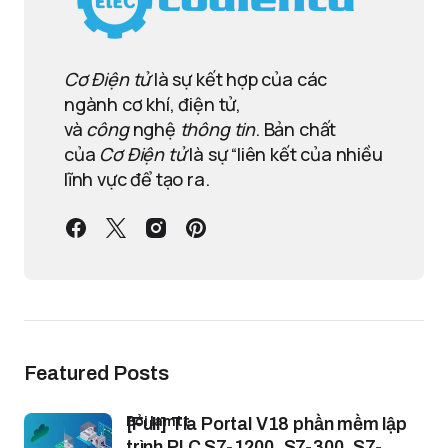
Cơ Điện tử
là sự kết hợp của các
ngành cơ khí, điện tử,
và
công
nghệ
thông tin
. Bản chất
của
Cơ Điện tử
là sự “liên kết của nhiều
lĩnh vực để tạo ra.
Featured Posts
bởi lamtt
[Full] Tia Portal V18 phần mềm lập
trình PLC S7-1200, S7-300, S7-