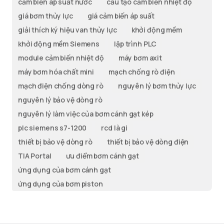
cảm biến áp suất nước
cấu tạo cảm biến nhiệt độ
giá bơm thủy lực
giá cảm biến áp suất
giải thích ký hiệu van thủy lực
khởi động mềm
khởi động mềm Siemens
lập trình PLC
module cảm biến nhiệt độ
máy bơm axit
máy bơm hóa chất mini
mạch chống rò điện
mạch điện chống dòng rò
nguyên lý bơm thủy lực
nguyên lý bảo vệ dòng rò
nguyên lý làm việc của bơm cánh gạt kép
plc siemens s7-1200
rcd là gi
thiết bị bảo vệ dòng rò
thiết bị bảo vệ dòng điện
TIA Portal
ưu điểm bơm cánh gạt
ứng dụng của bơm cánh gạt
ứng dụng của bơm piston