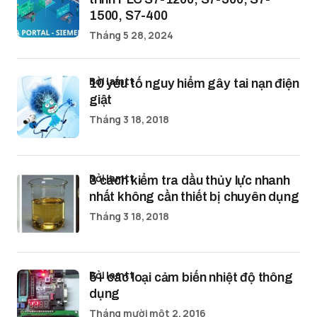
1500, S7-400
Tháng 5 28, 2024
bởi lamtt
10 yếu tố nguy hiểm gây tai nạn điện
giật
Tháng 3 18, 2018
bởi lamtt
3 cách kiểm tra dầu thủy lực nhanh
nhất không cần thiết bị chuyên dụng
Tháng 3 18, 2018
bởi lamtt
5+ các loại cảm biến nhiệt độ thông
dụng
Tháng mười một 2, 2016