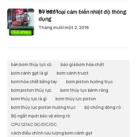
bởi lamtt
5+ các loại cảm biến nhiệt độ thông
dụng
Tháng mười một 2, 2016
bán bơm thủy lực cũ
báo giá bơm hóa chất
bơm cánh gạt là gì
bơm cánh trượt
bơm hóa chất bằng tay
bơm piston hướng trục
bơm piston thủy lực
bơm thủy lực bánh răng
bơm thủy lực là gì
bơm thủy lực piston
bơm thủy lực piston hướng trục
bộ chống dòng rò
Bộ ngắt mạch bảo vệ dòng rò
CPU 1214C DC/DC/DC
cách điều chỉnh lưu lượng bơm cánh gạt