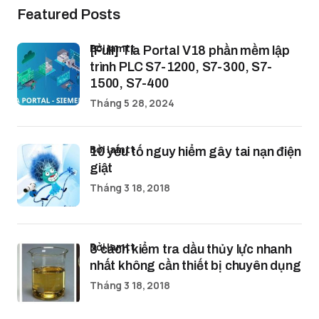
Featured Posts
bởi lamtt
[Full] Tia Portal V18 phần mềm lập
trình PLC S7-1200, S7-300, S7-
1500, S7-400
Tháng 5 28, 2024
bởi lamtt
10 yếu tố nguy hiểm gây tai nạn điện
giật
Tháng 3 18, 2018
bởi lamtt
3 cách kiểm tra dầu thủy lực nhanh
nhất không cần thiết bị chuyên dụng
Tháng 3 18, 2018