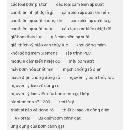
các loại bơm piston
các loại cảm biến áp suất
cảm biến nhiệt độ là gì
cảm biến áp suất khí nén
cảm biến áp suất không khí
cảm biến áp suất là gì
cảm biến áp suất nước
cấu tạo cảm biến nhiệt độ
giá bơm thủy lực
giá cảm biến áp suất
giải thích ký hiệu van thủy lực
khởi động mềm
khởi động mềm Siemens
lập trình PLC
module cảm biến nhiệt độ
máy bơm axit
máy bơm hóa chất mini
mạch chống rò điện
mạch điện chống dòng rò
nguyên lý bơm thủy lực
nguyên lý bảo vệ dòng rò
nguyên lý làm việc của bơm cánh gạt kép
plc siemens s7-1200
rcd là gi
thiết bị bảo vệ dòng rò
thiết bị bảo vệ dòng điện
TIA Portal
ưu điểm bơm cánh gạt
ứng dụng của bơm cánh gạt