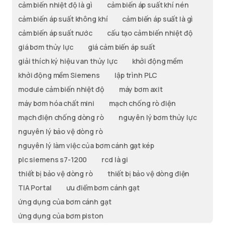
cảm biến nhiệt độ là gì
cảm biến áp suất khí nén
cảm biến áp suất không khí
cảm biến áp suất là gì
cảm biến áp suất nước
cấu tạo cảm biến nhiệt độ
giá bơm thủy lực
giá cảm biến áp suất
giải thích ký hiệu van thủy lực
khởi động mềm
khởi động mềm Siemens
lập trình PLC
module cảm biến nhiệt độ
máy bơm axit
máy bơm hóa chất mini
mạch chống rò điện
mạch điện chống dòng rò
nguyên lý bơm thủy lực
nguyên lý bảo vệ dòng rò
nguyên lý làm việc của bơm cánh gạt kép
plc siemens s7-1200
rcd là gi
thiết bị bảo vệ dòng rò
thiết bị bảo vệ dòng điện
TIA Portal
ưu điểm bơm cánh gạt
ứng dụng của bơm cánh gạt
ứng dụng của bơm piston