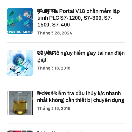
bởi lamtt
[Full] Tia Portal V18 phần mềm lập
trình PLC S7-1200, S7-300, S7-
1500, S7-400
Tháng 5 28, 2024
bởi lamtt
10 yếu tố nguy hiểm gây tai nạn điện
giật
Tháng 3 18, 2018
bởi lamtt
3 cách kiểm tra dầu thủy lực nhanh
nhất không cần thiết bị chuyên dụng
Tháng 3 18, 2018