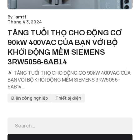
By
lamtt
Tháng 4 3, 2024
TĂNG TUỔI THỌ CHO ĐỘNG CƠ
90kW 400VAC CỦA BẠN VỚI BỘ
KHỞI ĐỘNG MỀM SIEMENS
3RW5056-6AB14
🌟 TĂNG TUỔI THỌ CHO ĐỘNG CƠ 90kW 400VAC CỦA
BẠN VỚI BỘ KHỞI ĐỘNG MỀM SIEMENS 3RW5056-
6AB14…
Điện công nghiệp
Thiết bị điện