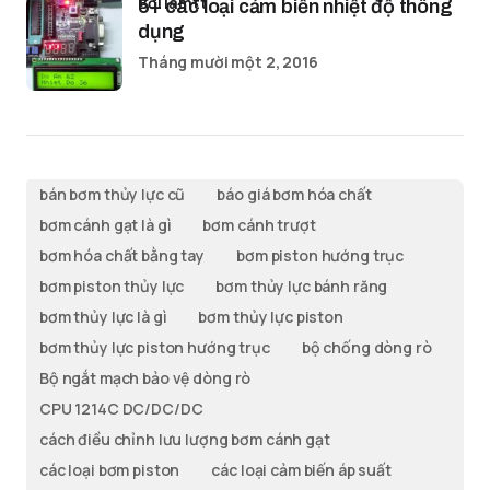
bởi lamtt
5+ các loại cảm biến nhiệt độ thông
dụng
Tháng mười một 2, 2016
bán bơm thủy lực cũ
báo giá bơm hóa chất
bơm cánh gạt là gì
bơm cánh trượt
bơm hóa chất bằng tay
bơm piston hướng trục
bơm piston thủy lực
bơm thủy lực bánh răng
bơm thủy lực là gì
bơm thủy lực piston
bơm thủy lực piston hướng trục
bộ chống dòng rò
Bộ ngắt mạch bảo vệ dòng rò
CPU 1214C DC/DC/DC
cách điều chỉnh lưu lượng bơm cánh gạt
các loại bơm piston
các loại cảm biến áp suất