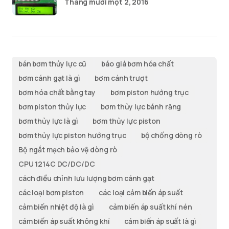
Tháng mười một 2, 2016
bán bơm thủy lực cũ
báo giá bơm hóa chất
bơm cánh gạt là gì
bơm cánh trượt
bơm hóa chất bằng tay
bơm piston hướng trục
bơm piston thủy lực
bơm thủy lực bánh răng
bơm thủy lực là gì
bơm thủy lực piston
bơm thủy lực piston hướng trục
bộ chống dòng rò
Bộ ngắt mạch bảo vệ dòng rò
CPU 1214C DC/DC/DC
cách điều chỉnh lưu lượng bơm cánh gạt
các loại bơm piston
các loại cảm biến áp suất
cảm biến nhiệt độ là gì
cảm biến áp suất khí nén
cảm biến áp suất không khí
cảm biến áp suất là gì