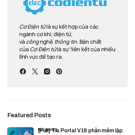
Cơ Điện tử
là sự kết hợp của các
ngành cơ khí, điện tử,
và
công
nghệ
thông tin
. Bản chất
của
Cơ Điện tử
là sự “liên kết của nhiều
lĩnh vực để tạo ra.
Featured Posts
bởi lamtt
[Full] Tia Portal V18 phần mềm lập