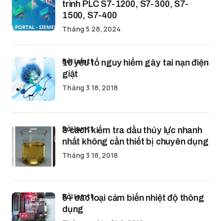
trình PLC S7-1200, S7-300, S7-
1500, S7-400
Tháng 5 28, 2024
bởi lamtt
10 yếu tố nguy hiểm gây tai nạn điện
giật
Tháng 3 18, 2018
bởi lamtt
3 cách kiểm tra dầu thủy lực nhanh
nhất không cần thiết bị chuyên dụng
Tháng 3 18, 2018
bởi lamtt
5+ các loại cảm biến nhiệt độ thông
dụng