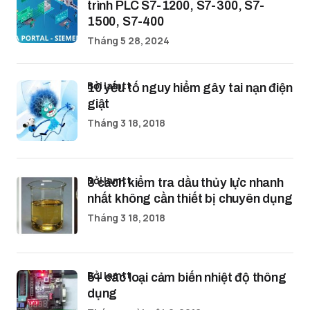
trình PLC S7-1200, S7-300, S7-
1500, S7-400
Tháng 5 28, 2024
bởi lamtt
10 yếu tố nguy hiểm gây tai nạn điện
giật
Tháng 3 18, 2018
bởi lamtt
3 cách kiểm tra dầu thủy lực nhanh
nhất không cần thiết bị chuyên dụng
Tháng 3 18, 2018
bởi lamtt
5+ các loại cảm biến nhiệt độ thông
dụng