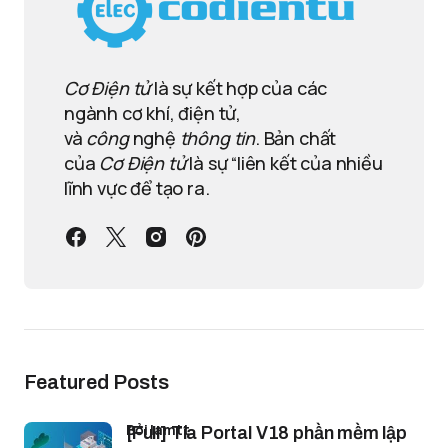
Cơ Điện tử
là sự kết hợp của các
ngành cơ khí, điện tử,
và
công
nghệ
thông tin
. Bản chất
của
Cơ Điện tử
là sự “liên kết của nhiều
lĩnh vực để tạo ra.
Featured Posts
bởi lamtt
[Full] Tia Portal V18 phần mềm lập