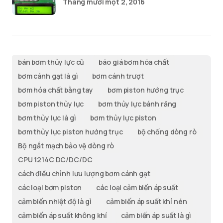
Tháng mười một 2, 2016
bán bơm thủy lực cũ
báo giá bơm hóa chất
bơm cánh gạt là gì
bơm cánh trượt
bơm hóa chất bằng tay
bơm piston hướng trục
bơm piston thủy lực
bơm thủy lực bánh răng
bơm thủy lực là gì
bơm thủy lực piston
bơm thủy lực piston hướng trục
bộ chống dòng rò
Bộ ngắt mạch bảo vệ dòng rò
CPU 1214C DC/DC/DC
cách điều chỉnh lưu lượng bơm cánh gạt
các loại bơm piston
các loại cảm biến áp suất
cảm biến nhiệt độ là gì
cảm biến áp suất khí nén
cảm biến áp suất không khí
cảm biến áp suất là gì