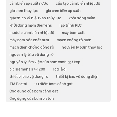
cảm biến áp suất nước
cấu tạo cảm biến nhiệt độ
giá bơm thủy lực
giá cảm biến áp suất
giải thích ký hiệu van thủy lực
khởi động mềm
khởi động mềm Siemens
lập trình PLC
module cảm biến nhiệt độ
máy bơm axit
máy bơm hóa chất mini
mạch chống rò điện
mạch điện chống dòng rò
nguyên lý bơm thủy lực
nguyên lý bảo vệ dòng rò
nguyên lý làm việc của bơm cánh gạt kép
plc siemens s7-1200
rcd là gi
thiết bị bảo vệ dòng rò
thiết bị bảo vệ dòng điện
TIA Portal
ưu điểm bơm cánh gạt
ứng dụng của bơm cánh gạt
ứng dụng của bơm piston