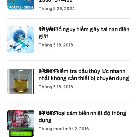
1500, S7-400
Tháng 5 28, 2024
bởi lamtt
10 yếu tố nguy hiểm gây tai nạn điện
giật
Tháng 3 18, 2018
bởi lamtt
3 cách kiểm tra dầu thủy lực nhanh
nhất không cần thiết bị chuyên dụng
Tháng 3 18, 2018
bởi lamtt
5+ các loại cảm biến nhiệt độ thông
dụng
Tháng mười một 2, 2016