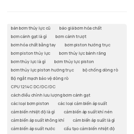
bán bơm thủy lực cũ
báo giá bơm hóa chất
bơm cánh gạt là gì
bơm cánh trượt
bơm hóa chất bằng tay
bơm piston hướng trục
bơm piston thủy lực
bơm thủy lực bánh răng
bơm thủy lực là gì
bơm thủy lực piston
bơm thủy lực piston hướng trục
bộ chống dòng rò
Bộ ngắt mạch bảo vệ dòng rò
CPU 1214C DC/DC/DC
cách điều chỉnh lưu lượng bơm cánh gạt
các loại bơm piston
các loại cảm biến áp suất
cảm biến nhiệt độ là gì
cảm biến áp suất khí nén
cảm biến áp suất không khí
cảm biến áp suất là gì
cảm biến áp suất nước
cấu tạo cảm biến nhiệt độ