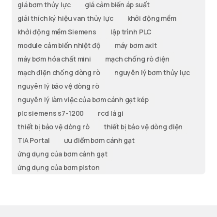
giá bơm thủy lực
giá cảm biến áp suất
giải thích ký hiệu van thủy lực
khởi động mềm
khởi động mềm Siemens
lập trình PLC
module cảm biến nhiệt độ
máy bơm axit
máy bơm hóa chất mini
mạch chống rò điện
mạch điện chống dòng rò
nguyên lý bơm thủy lực
nguyên lý bảo vệ dòng rò
nguyên lý làm việc của bơm cánh gạt kép
plc siemens s7-1200
rcd là gi
thiết bị bảo vệ dòng rò
thiết bị bảo vệ dòng điện
TIA Portal
ưu điểm bơm cánh gạt
ứng dụng của bơm cánh gạt
ứng dụng của bơm piston