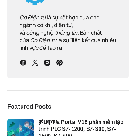
Cơ Điện tử
là sự kết hợp của các
ngành cơ khí, điện tử,
và
công
nghệ
thông tin
. Bản chất
của
Cơ Điện tử
là sự “liên kết của nhiều
lĩnh vực để tạo ra.
Featured Posts
bởi lamtt
[Full] Tia Portal V18 phần mềm lập
trình PLC S7-1200, S7-300, S7-