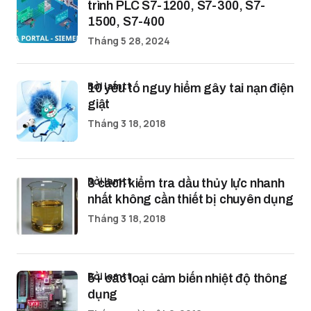
trình PLC S7-1200, S7-300, S7-
1500, S7-400
Tháng 5 28, 2024
bởi lamtt
10 yếu tố nguy hiểm gây tai nạn điện
giật
Tháng 3 18, 2018
bởi lamtt
3 cách kiểm tra dầu thủy lực nhanh
nhất không cần thiết bị chuyên dụng
Tháng 3 18, 2018
bởi lamtt
5+ các loại cảm biến nhiệt độ thông
dụng