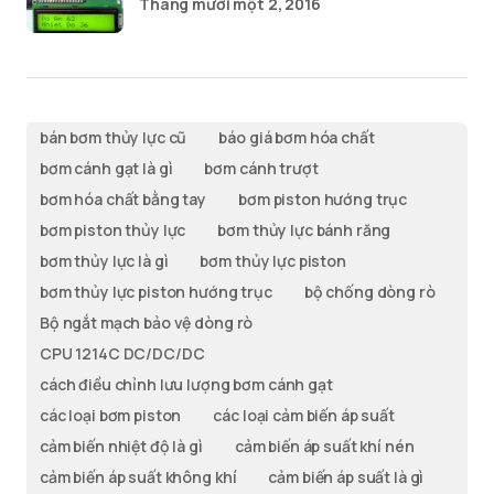
Tháng mười một 2, 2016
bán bơm thủy lực cũ
báo giá bơm hóa chất
bơm cánh gạt là gì
bơm cánh trượt
bơm hóa chất bằng tay
bơm piston hướng trục
bơm piston thủy lực
bơm thủy lực bánh răng
bơm thủy lực là gì
bơm thủy lực piston
bơm thủy lực piston hướng trục
bộ chống dòng rò
Bộ ngắt mạch bảo vệ dòng rò
CPU 1214C DC/DC/DC
cách điều chỉnh lưu lượng bơm cánh gạt
các loại bơm piston
các loại cảm biến áp suất
cảm biến nhiệt độ là gì
cảm biến áp suất khí nén
cảm biến áp suất không khí
cảm biến áp suất là gì