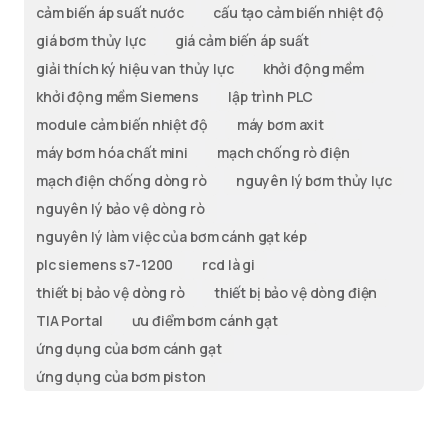
cảm biến áp suất nước
cấu tạo cảm biến nhiệt độ
giá bơm thủy lực
giá cảm biến áp suất
giải thích ký hiệu van thủy lực
khởi động mềm
khởi động mềm Siemens
lập trình PLC
module cảm biến nhiệt độ
máy bơm axit
máy bơm hóa chất mini
mạch chống rò điện
mạch điện chống dòng rò
nguyên lý bơm thủy lực
nguyên lý bảo vệ dòng rò
nguyên lý làm việc của bơm cánh gạt kép
plc siemens s7-1200
rcd là gi
thiết bị bảo vệ dòng rò
thiết bị bảo vệ dòng điện
TIA Portal
ưu điểm bơm cánh gạt
ứng dụng của bơm cánh gạt
ứng dụng của bơm piston