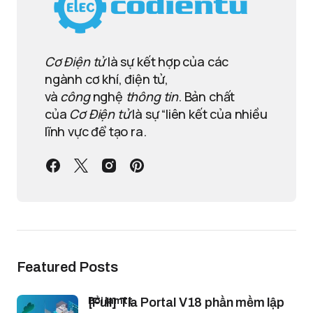
Cơ Điện tử
là sự kết hợp của các
ngành cơ khí, điện tử,
và
công
nghệ
thông tin
. Bản chất
của
Cơ Điện tử
là sự “liên kết của nhiều
lĩnh vực để tạo ra.
Featured Posts
bởi lamtt
[Full] Tia Portal V18 phần mềm lập