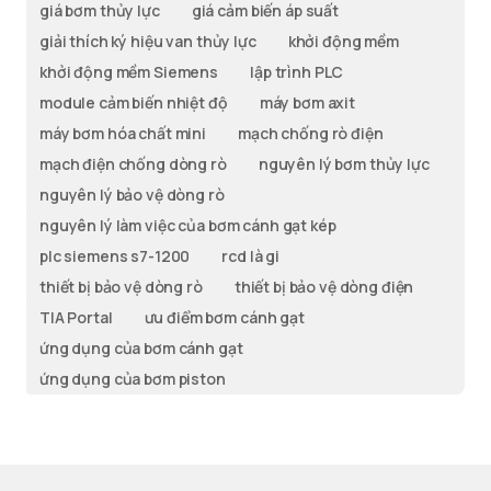
giá bơm thủy lực
giá cảm biến áp suất
giải thích ký hiệu van thủy lực
khởi động mềm
khởi động mềm Siemens
lập trình PLC
module cảm biến nhiệt độ
máy bơm axit
máy bơm hóa chất mini
mạch chống rò điện
mạch điện chống dòng rò
nguyên lý bơm thủy lực
nguyên lý bảo vệ dòng rò
nguyên lý làm việc của bơm cánh gạt kép
plc siemens s7-1200
rcd là gi
thiết bị bảo vệ dòng rò
thiết bị bảo vệ dòng điện
TIA Portal
ưu điểm bơm cánh gạt
ứng dụng của bơm cánh gạt
ứng dụng của bơm piston