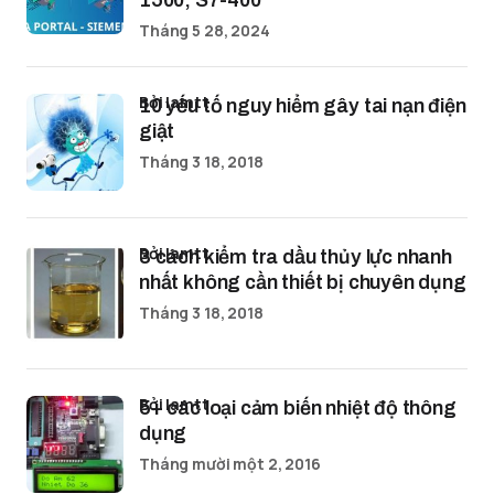
1500, S7-400
Tháng 5 28, 2024
bởi lamtt
10 yếu tố nguy hiểm gây tai nạn điện
giật
Tháng 3 18, 2018
bởi lamtt
3 cách kiểm tra dầu thủy lực nhanh
nhất không cần thiết bị chuyên dụng
Tháng 3 18, 2018
bởi lamtt
5+ các loại cảm biến nhiệt độ thông
dụng
Tháng mười một 2, 2016