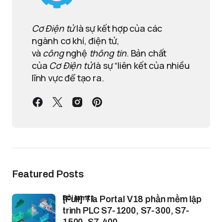
Cơ Điện tử
là sự kết hợp của các
ngành cơ khí, điện tử,
và
công
nghệ
thông tin
. Bản chất
của
Cơ Điện tử
là sự “liên kết của nhiều
lĩnh vực để tạo ra.
Featured Posts
bởi lamtt
[Full] Tia Portal V18 phần mềm lập
trình PLC S7-1200, S7-300, S7-