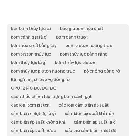
bán bơm thủy lực cũ
báo giá bơm hóa chất
bơm cánh gạt là gì
bơm cánh trượt
bơm hóa chất bằng tay
bơm piston hướng trục
bơm piston thủy lực
bơm thủy lực bánh răng
bơm thủy lực là gì
bơm thủy lực piston
bơm thủy lực piston hướng trục
bộ chống dòng rò
Bộ ngắt mạch bảo vệ dòng rò
CPU 1214C DC/DC/DC
cách điều chỉnh lưu lượng bơm cánh gạt
các loại bơm piston
các loại cảm biến áp suất
cảm biến nhiệt độ là gì
cảm biến áp suất khí nén
cảm biến áp suất không khí
cảm biến áp suất là gì
cảm biến áp suất nước
cấu tạo cảm biến nhiệt độ