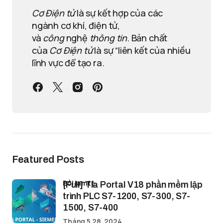
Cơ Điện tử
là sự kết hợp của các
ngành cơ khí, điện tử,
và
công
nghệ
thông tin
. Bản chất
của
Cơ Điện tử
là sự “liên kết của nhiều
lĩnh vực để tạo ra.
Featured Posts
bởi lamtt
[Full] Tia Portal V18 phần mềm lập
trình PLC S7-1200, S7-300, S7-
1500, S7-400
Tháng 5 28, 2024