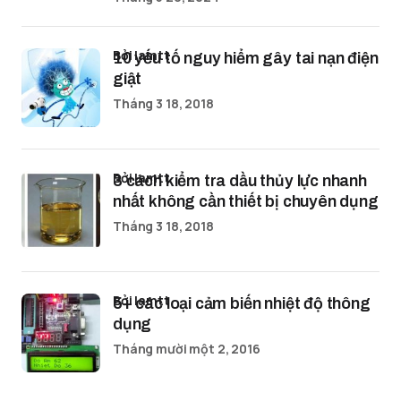
bởi lamtt
10 yếu tố nguy hiểm gây tai nạn điện
giật
Tháng 3 18, 2018
bởi lamtt
3 cách kiểm tra dầu thủy lực nhanh
nhất không cần thiết bị chuyên dụng
Tháng 3 18, 2018
bởi lamtt
5+ các loại cảm biến nhiệt độ thông
dụng
Tháng mười một 2, 2016