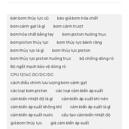
bán bơm thủy lực cũ
báo giá bơm hóa chất
bơm cánh gạt là gì
bơm cánh trượt
bơm hóa chất bằng tay
bơm piston hướng trục
bơm piston thủy lực
bơm thủy lực bánh răng
bơm thủy lực là gì
bơm thủy lực piston
bơm thủy lực piston hướng trục
bộ chống dòng rò
Bộ ngắt mạch bảo vệ dòng rò
CPU 1214C DC/DC/DC
cách điều chỉnh lưu lượng bơm cánh gạt
các loại bơm piston
các loại cảm biến áp suất
cảm biến nhiệt độ là gì
cảm biến áp suất khí nén
cảm biến áp suất không khí
cảm biến áp suất là gì
cảm biến áp suất nước
cấu tạo cảm biến nhiệt độ
giá bơm thủy lực
giá cảm biến áp suất