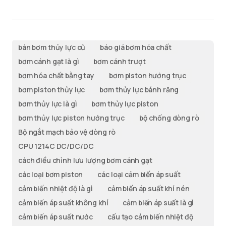
bán bơm thủy lực cũ
báo giá bơm hóa chất
bơm cánh gạt là gì
bơm cánh trượt
bơm hóa chất bằng tay
bơm piston hướng trục
bơm piston thủy lực
bơm thủy lực bánh răng
bơm thủy lực là gì
bơm thủy lực piston
bơm thủy lực piston hướng trục
bộ chống dòng rò
Bộ ngắt mạch bảo vệ dòng rò
CPU 1214C DC/DC/DC
cách điều chỉnh lưu lượng bơm cánh gạt
các loại bơm piston
các loại cảm biến áp suất
cảm biến nhiệt độ là gì
cảm biến áp suất khí nén
cảm biến áp suất không khí
cảm biến áp suất là gì
cảm biến áp suất nước
cấu tạo cảm biến nhiệt độ