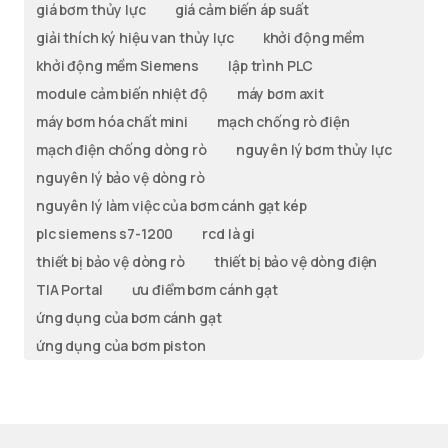
giá bơm thủy lực
giá cảm biến áp suất
giải thích ký hiệu van thủy lực
khởi động mềm
khởi động mềm Siemens
lập trình PLC
module cảm biến nhiệt độ
máy bơm axit
máy bơm hóa chất mini
mạch chống rò điện
mạch điện chống dòng rò
nguyên lý bơm thủy lực
nguyên lý bảo vệ dòng rò
nguyên lý làm việc của bơm cánh gạt kép
plc siemens s7-1200
rcd là gi
thiết bị bảo vệ dòng rò
thiết bị bảo vệ dòng điện
TIA Portal
ưu điểm bơm cánh gạt
ứng dụng của bơm cánh gạt
ứng dụng của bơm piston