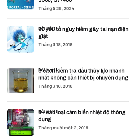
1500, S7-400
Tháng 5 28, 2024
bởi lamtt
10 yếu tố nguy hiểm gây tai nạn điện
giật
Tháng 3 18, 2018
bởi lamtt
3 cách kiểm tra dầu thủy lực nhanh
nhất không cần thiết bị chuyên dụng
Tháng 3 18, 2018
bởi lamtt
5+ các loại cảm biến nhiệt độ thông
dụng
Tháng mười một 2, 2016