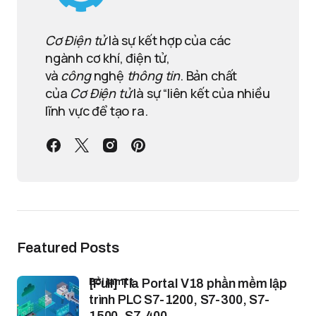
Cơ Điện tử
là sự kết hợp của các
ngành cơ khí, điện tử,
và
công
nghệ
thông tin
. Bản chất
của
Cơ Điện tử
là sự “liên kết của nhiều
lĩnh vực để tạo ra.
Featured Posts
bởi lamtt
[Full] Tia Portal V18 phần mềm lập
trình PLC S7-1200, S7-300, S7-