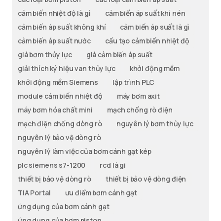
cảm biến nhiệt độ là gì
cảm biến áp suất khí nén
cảm biến áp suất không khí
cảm biến áp suất là gì
cảm biến áp suất nước
cấu tạo cảm biến nhiệt độ
giá bơm thủy lực
giá cảm biến áp suất
giải thích ký hiệu van thủy lực
khởi động mềm
khởi động mềm Siemens
lập trình PLC
module cảm biến nhiệt độ
máy bơm axit
máy bơm hóa chất mini
mạch chống rò điện
mạch điện chống dòng rò
nguyên lý bơm thủy lực
nguyên lý bảo vệ dòng rò
nguyên lý làm việc của bơm cánh gạt kép
plc siemens s7-1200
rcd là gi
thiết bị bảo vệ dòng rò
thiết bị bảo vệ dòng điện
TIA Portal
ưu điểm bơm cánh gạt
ứng dụng của bơm cánh gạt
ứng dụng của bơm piston