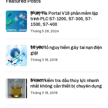
Featured Posts
bởi lamtt
[Full] Tia Portal V18 phần mềm lập
trình PLC S7-1200, S7-300, S7-
1500, S7-400
Tháng 5 28, 2024
bởi lamtt
10 yếu tố nguy hiểm gây tai nạn điện
giật
Tháng 3 18, 2018
bởi lamtt
3 cách kiểm tra dầu thủy lực nhanh
nhất không cần thiết bị chuyên dụng
Tháng 3 18, 2018