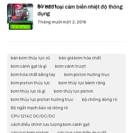
bởi lamtt
5+ các loại cảm biến nhiệt độ thông
dụng
Tháng mười một 2, 2016
bán bơm thủy lực cũ
báo giá bơm hóa chất
bơm cánh gạt là gì
bơm cánh trượt
bơm hóa chất bằng tay
bơm piston hướng trục
bơm piston thủy lực
bơm thủy lực bánh răng
bơm thủy lực là gì
bơm thủy lực piston
bơm thủy lực piston hướng trục
bộ chống dòng rò
Bộ ngắt mạch bảo vệ dòng rò
CPU 1214C DC/DC/DC
cách điều chỉnh lưu lượng bơm cánh gạt
các loại bơm piston
các loại cảm biến áp suất