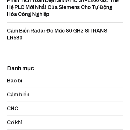
Phân Tích Toàn Diện SIMATIC S7-1200 G2: Thế
Hệ PLC Mới Nhất Của Siemens Cho Tự Động
Hóa Công Nghiệp
Cảm Biến Radar Đo Mức 80 GHz SITRANS
LR580
Danh mục
Bao bì
Cảm biến
CNC
Cơ khí