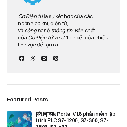
Cơ Điện tử
là sự kết hợp của các
ngành cơ khí, điện tử,
và
công
nghệ
thông tin
. Bản chất
của
Cơ Điện tử
là sự “liên kết của nhiều
lĩnh vực để tạo ra.
Featured Posts
bởi lamtt
[Full] Tia Portal V18 phần mềm lập
trình PLC S7-1200, S7-300, S7-