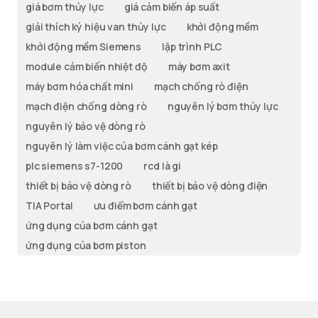
giá bơm thủy lực
giá cảm biến áp suất
giải thích ký hiệu van thủy lực
khởi động mềm
khởi động mềm Siemens
lập trình PLC
module cảm biến nhiệt độ
máy bơm axit
máy bơm hóa chất mini
mạch chống rò điện
mạch điện chống dòng rò
nguyên lý bơm thủy lực
nguyên lý bảo vệ dòng rò
nguyên lý làm việc của bơm cánh gạt kép
plc siemens s7-1200
rcd là gi
thiết bị bảo vệ dòng rò
thiết bị bảo vệ dòng điện
TIA Portal
ưu điểm bơm cánh gạt
ứng dụng của bơm cánh gạt
ứng dụng của bơm piston