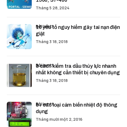
1500, S7-400
Tháng 5 28, 2024
bởi lamtt
10 yếu tố nguy hiểm gây tai nạn điện
giật
Tháng 3 18, 2018
bởi lamtt
3 cách kiểm tra dầu thủy lực nhanh
nhất không cần thiết bị chuyên dụng
Tháng 3 18, 2018
bởi lamtt
5+ các loại cảm biến nhiệt độ thông
dụng
Tháng mười một 2, 2016