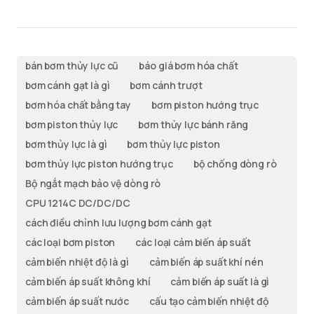
bán bơm thủy lực cũ
báo giá bơm hóa chất
bơm cánh gạt là gì
bơm cánh trượt
bơm hóa chất bằng tay
bơm piston hướng trục
bơm piston thủy lực
bơm thủy lực bánh răng
bơm thủy lực là gì
bơm thủy lực piston
bơm thủy lực piston hướng trục
bộ chống dòng rò
Bộ ngắt mạch bảo vệ dòng rò
CPU 1214C DC/DC/DC
cách điều chỉnh lưu lượng bơm cánh gạt
các loại bơm piston
các loại cảm biến áp suất
cảm biến nhiệt độ là gì
cảm biến áp suất khí nén
cảm biến áp suất không khí
cảm biến áp suất là gì
cảm biến áp suất nước
cấu tạo cảm biến nhiệt độ