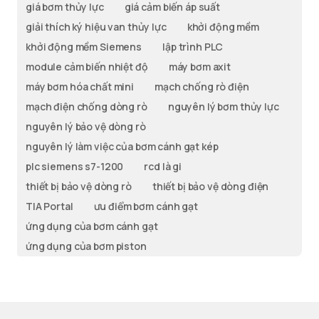
giá bơm thủy lực
giá cảm biến áp suất
giải thích ký hiệu van thủy lực
khởi động mềm
khởi động mềm Siemens
lập trình PLC
module cảm biến nhiệt độ
máy bơm axit
máy bơm hóa chất mini
mạch chống rò điện
mạch điện chống dòng rò
nguyên lý bơm thủy lực
nguyên lý bảo vệ dòng rò
nguyên lý làm việc của bơm cánh gạt kép
plc siemens s7-1200
rcd là gi
thiết bị bảo vệ dòng rò
thiết bị bảo vệ dòng điện
TIA Portal
ưu điểm bơm cánh gạt
ứng dụng của bơm cánh gạt
ứng dụng của bơm piston