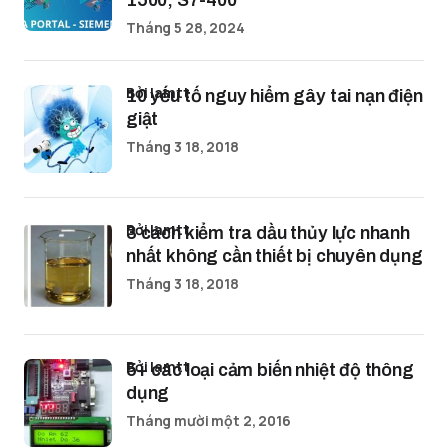
1500, S7-400
Tháng 5 28, 2024
bởi lamtt
10 yếu tố nguy hiểm gây tai nạn điện
giật
Tháng 3 18, 2018
bởi lamtt
3 cách kiểm tra dầu thủy lực nhanh
nhất không cần thiết bị chuyên dụng
Tháng 3 18, 2018
bởi lamtt
5+ các loại cảm biến nhiệt độ thông
dụng
Tháng mười một 2, 2016