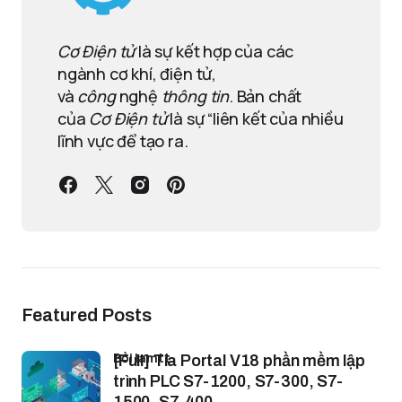
Cơ Điện tử
là sự kết hợp của các
ngành cơ khí, điện tử,
và
công
nghệ
thông tin
. Bản chất
của
Cơ Điện tử
là sự “liên kết của nhiều
lĩnh vực để tạo ra.
Featured Posts
bởi lamtt
[Full] Tia Portal V18 phần mềm lập
trình PLC S7-1200, S7-300, S7-