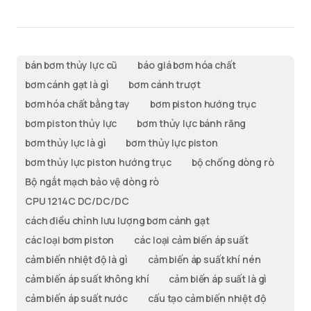
bán bơm thủy lực cũ
báo giá bơm hóa chất
bơm cánh gạt là gì
bơm cánh trượt
bơm hóa chất bằng tay
bơm piston hướng trục
bơm piston thủy lực
bơm thủy lực bánh răng
bơm thủy lực là gì
bơm thủy lực piston
bơm thủy lực piston hướng trục
bộ chống dòng rò
Bộ ngắt mạch bảo vệ dòng rò
CPU 1214C DC/DC/DC
cách điều chỉnh lưu lượng bơm cánh gạt
các loại bơm piston
các loại cảm biến áp suất
cảm biến nhiệt độ là gì
cảm biến áp suất khí nén
cảm biến áp suất không khí
cảm biến áp suất là gì
cảm biến áp suất nước
cấu tạo cảm biến nhiệt độ